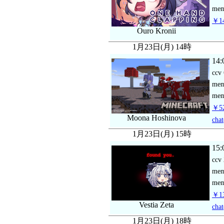
mem
￥14
Ouro Kronii
1月23日(月) 14時
14:
ccv
me
mem
￥52
Moona Hoshinova
chat
1月23日(月) 15時
15:
ccv
me
mem
￥13
Vestia Zeta
chat
1月23日(月) 18時