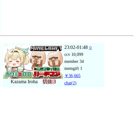
23:02-01:48
○
ccv
10,099
member
34
memgift
1
￥36,665
Kazama Iroha
切抜:3
chat
(2)