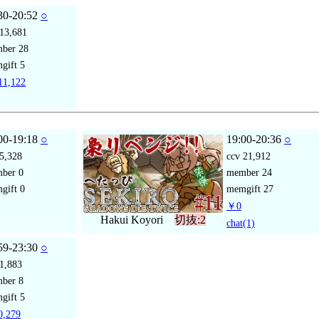
30-20:52
○
13,681
mber
28
gift
5
1,122
00-19:18
○
19:00-20:36
○
5,328
ccv
21,912
mber
0
member
24
gift
0
memgift
27
￥0
Hakui Koyori
切抜:2
chat
(1)
59-23:30
○
1,883
mber
8
gift
5
,279