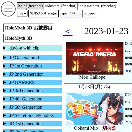
holo
(
freechat
)
holostars
(
freechat
)
indies/others
(
freechat
)
NIJISANJI
aogiri
vspo
774.inc
noripro
HoloMyth 3D お披露目
＜
2023-01-
HoloMyth 3D
00:
daylog with clip
ccv
me
JP Generation 0
mem
JP 1st Generation
￥0
JP 2nd Generation
Mori Calliope
JP GAMERS
1月23日(月) 7時
JP 3rd Generation
07:
JP 4th Generation
ccv
JP 5th Generation
me
JP Secret Society holoX
mem
￥7,
ID 1st Generation
Ookami Mio
切抜:5
ID 2nd Generation