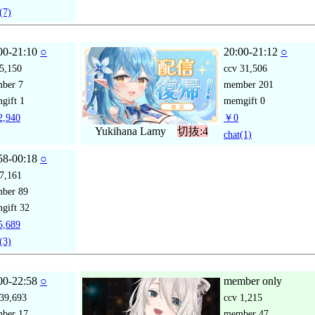
(7)
00-21:10
○
20:00-21:12
○
5,150
ccv
31,506
mber
7
member
201
gift
1
memgift
0
,940
￥0
Yukihana Lamy
切抜:4
chat
(1)
58-00:18
○
7,161
mber
89
gift
32
,689
(3)
00-22:58
○
member only
39,693
ccv
1,215
mber
17
member
47