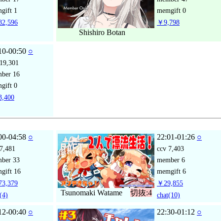
gift
1
memgift
0
2,596
￥9,798
Shishiro Botan
10-00:50
○
19,301
mber
16
gift
0
,400
00-04:58
○
22:01-01:26
○
7,481
ccv
7,403
mber
33
member
6
gift
16
memgift
6
3,379
￥29,855
Tsunomaki Watame
切抜:4
(4)
chat
(10)
12-00:40
○
22:30-01:12
○