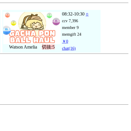
08:32-10:30
○
ccv
7,396
member
9
memgift
24
￥0
Watson Amelia
切抜:5
chat
(16)