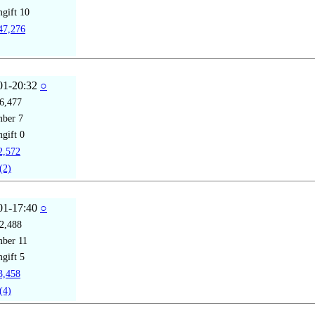
gift
10
7,276
01-20:32
○
6,477
mber
7
gift
0
,572
(2)
01-17:40
○
2,488
mber
11
gift
5
,458
(4)