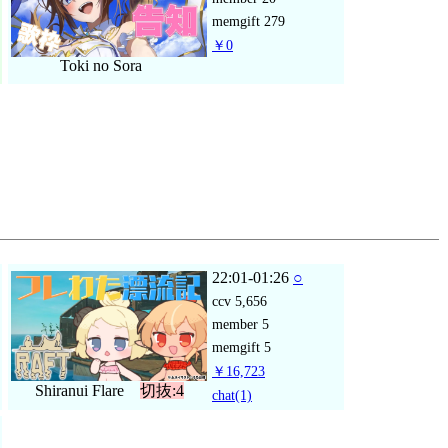
memgift
279
￥0
Toki no Sora
22:01-01:26
○
ccv
5,656
member
5
memgift
5
￥16,723
Shiranui Flare
切抜:4
chat
(1)