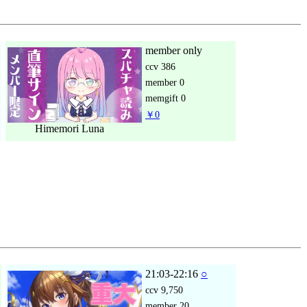
member only
ccv
386
member
0
memgift
0
￥0
Himemori Luna
21:03-22:16
○
ccv
9,750
member
20