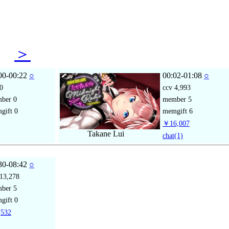
23
＞
00-00:22
○
00:02-01:08
○
0
ccv
4,993
mber
0
member
5
gift
0
memgift
6
￥16,007
Takane Lui
chat
(1)
30-08:42
○
13,278
mber
5
gift
0
532