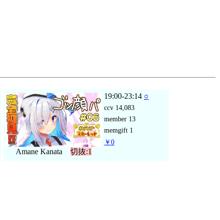
19:00-23:14
○
ccv
14,083
member
13
memgift
1
￥0
Amane Kanata
切抜:1