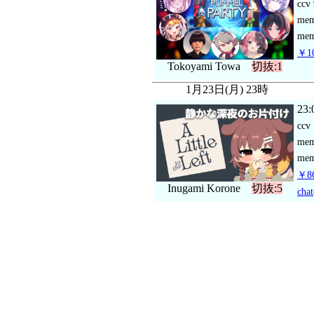
ccv
me
mem
￥10
Tokoyami Towa
切抜:1
1月23日(月) 23時
23:
ccv
me
mem
￥86
Inugami Korone
切抜:5
chat