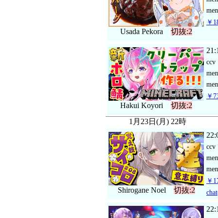
mem
￥18
Usada Pekora
切抜:2
21:
ccv
me
mem
￥73
Hakui Koyori
切抜:2
1月23日(月) 22時
22:
ccv
me
mem
￥17
Shirogane Noel
切抜:2
chat
22: