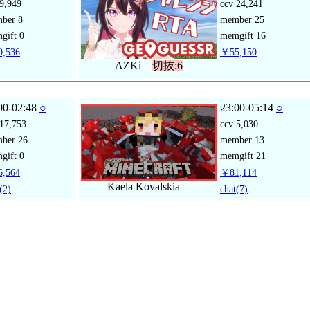
9,949
ccv
24,241
mber
8
member
25
gift
0
memgift
16
,536
￥55,150
AZKi
切抜:6
00-02:48
○
23:00-05:14
○
17,753
ccv
5,030
mber
26
member
13
gift
0
memgift
21
,564
￥81,114
Kaela Kovalskia
(2)
chat
(7)