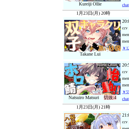
Kureiji Ollie
chat
1月23日(月) 20時
20:
ccv
me
mem
￥12
Takane Lui
20:
ccv
me
mem
￥55
Natsuiro Matsuri
切抜:4
chat
1月23日(月) 21時
21:
ccv
me