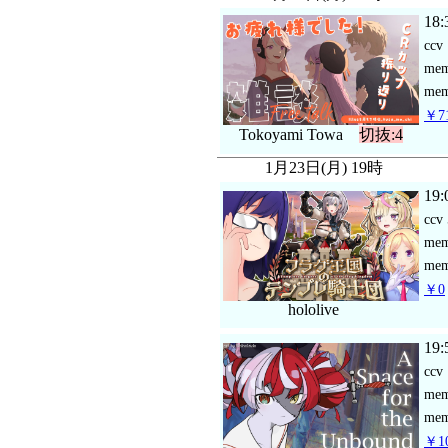
18:
ccv
me
mem
￥71
Tokoyami Towa
切抜:4
1月23日(月) 19時
19:
ccv
me
mem
￥0
hololive
19:
ccv
me
mem
￥10