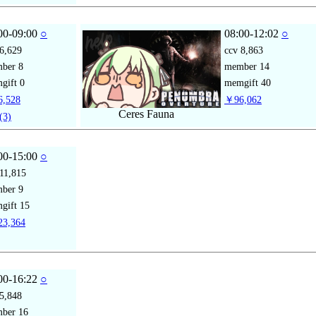
00-09:00
○
08:00-12:02
○
6,629
ccv
8,863
mber
8
member
14
gift
0
memgift
40
,528
￥96,062
Ceres Fauna
(3)
00-15:00
○
11,815
mber
9
gift
15
3,364
00-16:22
○
5,848
mber
16