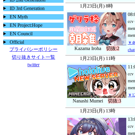
1月23日(月) 8時
ID 3rd Generation
08:
EN Myth
ccv
EN Project:Hope
me
EN Council
mem
Official
￥46
Kazama Iroha
切抜:2
プライバシーポリシー
chat
切り抜きサイト一覧
1月23日(月) 11時
twitter
11:
ccv
me
mem
￥12
Nanashi Mumei
切抜:3
1月23日(月) 13時
13:
ccv
me