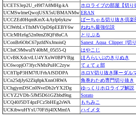
UCETS3ep2U_eI9f7A8MHg-kA
ホロライブの部屋【切り抜
UCMSwlmeQwojUSX5sUBMANMw
ERAN
UCCZEd0HqmKmX-kAylp6ykzw
ばーちゃる切り抜き倶楽
UClWrbLvTfnMVOpD6pEEBY6w
ねねち最強伝説
UClcMHz6g52n0tmZ8QFt8uCA
とりぷる
UConBr6ObC67pzfdNxJmoisQ
Sanest_Aqua_Clipper_[
UCIstC9MwuIY40bM_05i55-Q
はやこじ
UCvBKXdcvtLU4YXuW0BPYBjg
ほろらいぶのきりぬき
UC6wopjO73fycNMxPuHC2zyw
てぇてぇ部
UCftTlpP3HM7fUFrhAfSDDPA
ホロV切り抜き隊ーダル
UCn25djJy62Zlq8pkXnnORWA
角巻わため専門切り抜き
UChgjymDSCn0NveDb2eYX2Dg
ゆっくりホロライブ解説
UCYZ2VDb-5JM5D61GZbbd9ng
Sorato
UCQ40J5DT4pzFCz5bHEg2sWA
もちみこ
UCKibwuHYxU70FiSj4IXMmfA
ハイメタ