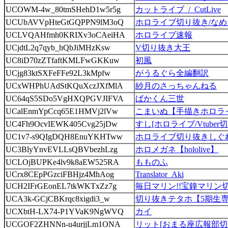
UCOWM-4w_80tmSHehD1w5r5g
カットライブ_/_CutLive
UCUbAVVpHteGtGQPPN9lM3oQ
ホロライブ切り抜き/なめ
UCLVQAHfmh0KRIXv3oCAeiHA
ホロライブ速報
UCjdtL2q7qyb_hQbJiMHzKsw
V切り抜き大王
UC8iD70zZTfaftKMLFwGKKuw
初風
UCjg83ktSXFeFFe92L3kMpfw
がうるぐら全編翻訳
UCxWHPhUAdStKQuXczJXfMlA
紗月のさっちゃんねる
UC64qS5SDo5VgHXQPGVJIFVA
ばかくん三世
UCalEnmYpCcq65E1HMVj2lVw
こまいぬ【手描きホロラ
UC4Fh9OcvIEWK405Cvg25jDw
すし[ホロライブ/Vtuber
UC1v7-s9QIgDQH8EnuYKHTww
ホロライブ切り抜きしぐ
UC3BlyYnvEVLLsQBVbezhLzg
ホロメガネ【hololive】
UCLOjBUPKe4lv9k8aEW525RA
もものふ
UCrx8CEpPGzciFBHjz4MhAog
Translator_Aki
UCH2IFrGEonEL7tkWKTxZz7g
毎日マリン!!宝鐘マリン
UCA3k-GCjCBKrqc8xigdi3_w
切り抜きテタホ【5期生
UCXbtH-LX74-P1YVaK9NgWVQ
カイ
UCGOF2ZHNNn-u4urjjLm1ONA
リット[おまる座広報部切