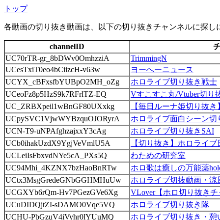
トップ
各動画の切り抜き動画は、以下の切り抜きチャンネルに探し
channelID
UC70rTR-gr_8bDWv0OmhzziA
TrimmingN
UCesTxiT0eo4bCiizcH-v63w
ヨーへーニュース
UCYX_cBFxsfbYUBpO2MH_oZg
ホロライブ切り抜き戦士
UCeoFz8p5HzS9k7RFrlTZ-EQ
Vすこすこ丸/Vtuber切
UC_ZRBXpeil1wBnGF80UXxkg
【毎日ルーナ姫切り抜き
UCpySVC1VjwWYBzquOJORyrA
ホロライブ面白シーン切
UCN-T9-uNPAfghzajxxY3cAg
ホロライブ切り抜きSAI
UCb0ihakUzdX9YgjVeVmlU5A
【切り抜き】ホロライブ
UCLeiIsFbxvdNYe5cA_PXs5Q
わための研究室
UC94Mhi_4KZNX7bzHaoBnRTw
ホロ歌は癒しの万能薬hololi
UCtx3MsgGredeGNbGGHMHuUw
ホロライブ切抜動画・涼
UCGXYb6rQm-Hv7PGezGVe6Xg
VLover【ホロ切り抜き
UCuDIDQjtZI-sDAMO0Vqe5VQ
ホロライブ切り抜き隊
UCHU-PbGzuV4iVyhr0lYUuMQ
ホロライブ切り抜き・憩