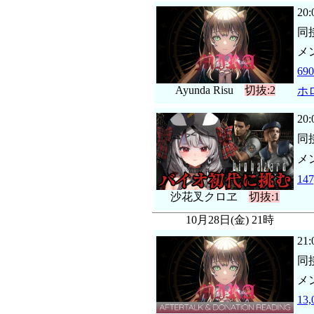
20:
同接
メ
69
Ayunda Risu
切抜:2
ホロ
20:
同接
メン
14
沙花叉クロヱ
切抜:1
10月28日(金) 21時
21:
同接
メ
13