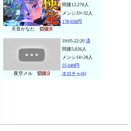
同接12,270人
メンシ33+32人
178,658円
天音かなた
切抜:9
19:05-22:20
済
同接5,026人
メンシ14+28人
55,049円
夜空メル
切抜:2
ホロチャ(6)