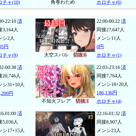
角巻わため
チャ(10)
ホロチャ(6)
00-22:10
済
22:00-00:22
済
3,164人
同接27,647人
ンシ2人
メンシ11人
005円
0円
大空スバル
切抜:6
チャ(9)
ホロチャ(1)
02-00:38
済
22:03-23:16
済
20,746人
同接7,764人
メンシ18+20人
シ31+10人
186,136円
4,200円
不知火フレア
切抜:1
ホロチャ(4)
16-01:00
済
22:16-01:32
済
5,036人
同接8,907人
シ17+15人
メンシ23人