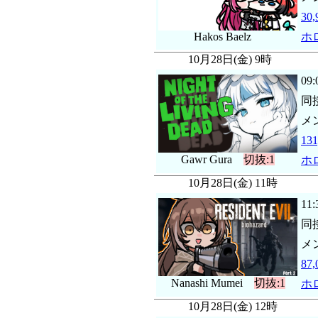
30
Hakos Baelz
ホロ
10月28日(金) 9時
09:
同接
メ
13
Gawr Gura
切抜:1
ホロ
10月28日(金) 11時
11:
同接
メ
87
Nanashi Mumei
切抜:1
ホロ
10月28日(金) 12時