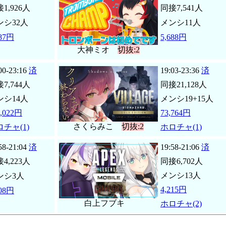
1,926人
同接7,541人
ンシ32人
メンシ11人
787円
5,688円
大神ミオ
切抜:2
00-23:16
済
19:03-23:36
済
7,744人
同接21,128人
ンシ14人
メンシ19+15人
3,022円
73,764円
さくらみこ
切抜:2
チャ(1)
ホロチャ(1)
58-21:04
済
19:58-21:06
済
4,223人
同接6,702人
メンシ13人
ンシ3人
4,215円
308円
白上フブキ
ホロチャ(2)