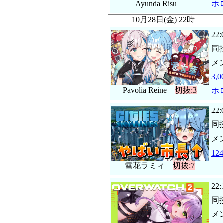
Ayunda Risu
ホロ
10月28日(金) 22時
22:
同接
メ
3,
Pavolia Reine
切抜:3
ホロ
22:
同接
メン
12
雪花ラミィ
切抜:7
22:
同接
メン