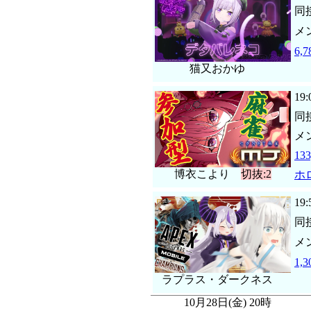
同接
メ
6,
猫又おかゆ
19:
同接
メ
13
博衣こより
切抜:2
ホロ
19:
同接
メ
1,
ラプラス・ダークネス
10月28日(金) 20時