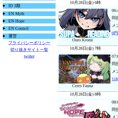
10月28日(金) 6時
ID 3期
06:
EN Myth
同接
EN Hope
メ
EN Council
0円
運営
Ouro Kronii
プライバシーポリシー
10月28日(金) 7時
切り抜きサイト一覧
twitter
07:
同接
メ
11
Ceres Fauna
10月28日(金) 8時
08:
同接
メ