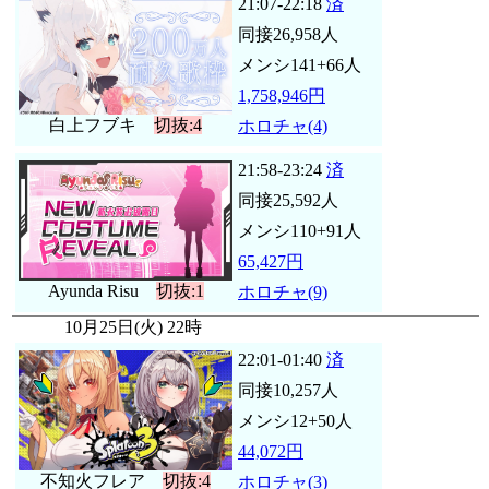
21:07-22:18
済
同接26,958人
メンシ141+66人
1,758,946円
白上フブキ
切抜:4
ホロチャ(4)
21:58-23:24
済
同接25,592人
メンシ110+91人
65,427円
Ayunda Risu
切抜:1
ホロチャ(9)
10月25日(火) 22時
22:01-01:40
済
同接10,257人
メンシ12+50人
44,072円
不知火フレア
切抜:4
ホロチャ(3)