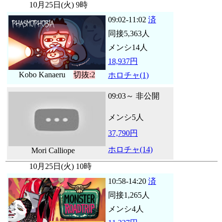
10月25日(火) 9時
09:02-11:02
済
同接5,363人
メンシ14人
18,937円
Kobo Kanaeru
切抜:2
ホロチャ(1)
09:03～ 非公開
メンシ5人
37,790円
ホロチャ(14)
Mori Calliope
10月25日(火) 10時
10:58-14:20
済
同接1,265人
メンシ4人