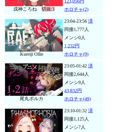
123,056円
戌神ころね
切抜:3
ホロチャ(2)
23:04-23:56
済
同接1,777人
メンシ0人
1,232円
Kureiji Ollie
ホロチャ(9)
23:05-01:42
済
同接2,644人
メンシ9人
43,832円
尾丸ポルカ
ホロチャ(49)
23:10-01:32
済
同接1,125人
メンシ7人