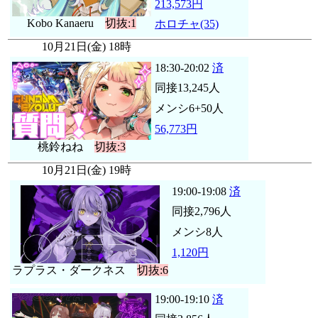
213,573円
Kobo Kanaeru
切抜:1
ホロチャ(35)
10月21日(金) 18時
18:30-20:02
済
同接13,245人
メンシ6+50人
56,773円
桃鈴ねね
切抜:3
10月21日(金) 19時
19:00-19:08
済
同接2,796人
メンシ8人
1,120円
ラプラス・ダークネス
切抜:6
19:00-19:10
済