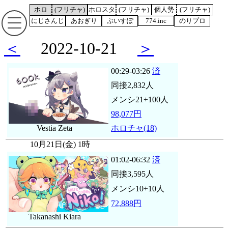
ホロ
(フリチャ)
ホロスタ
(フリチャ)
個人勢
(フリチャ)
にじさんじ
あおぎり
ぶいすぽ
774.inc
のりプロ
＜
2022-10-21
＞
00:29-03:26
済
同接2,832人
メンシ21+100人
98,077円
Vestia Zeta
ホロチャ(18)
10月21日(金) 1時
01:02-06:32
済
同接3,595人
メンシ10+10人
72,888円
Takanashi Kiara