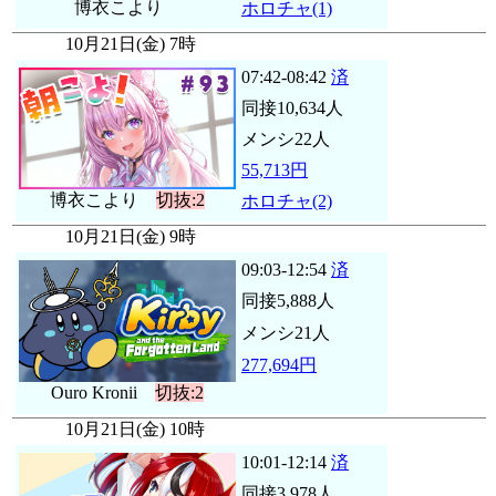
博衣こより
ホロチャ(1)
10月21日(金) 7時
07:42-08:42
済
同接10,634人
メンシ22人
55,713円
博衣こより
切抜:2
ホロチャ(2)
10月21日(金) 9時
09:03-12:54
済
同接5,888人
メンシ21人
277,694円
Ouro Kronii
切抜:2
10月21日(金) 10時
10:01-12:14
済
同接3,978人