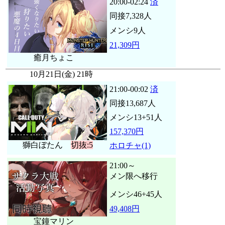
20:00-02:24
済
同接7,328人
メンシ9人
21,309円
癒月ちょこ
10月21日(金) 21時
21:00-00:02
済
同接13,687人
メンシ13+51人
157,370円
獅白ぼたん
切抜:5
ホロチャ(1)
21:00～
メン限へ移行
メンシ46+45人
49,408円
宝鐘マリン