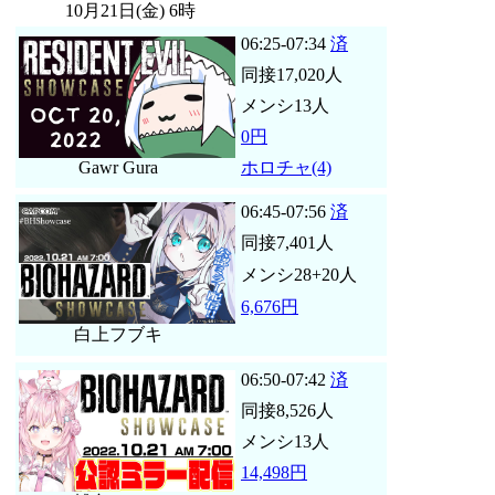
10月21日(金) 6時
06:25-07:34
済
同接17,020人
メンシ13人
0円
Gawr Gura
ホロチャ(4)
06:45-07:56
済
同接7,401人
メンシ28+20人
6,676円
白上フブキ
06:50-07:42
済
同接8,526人
メンシ13人
14,498円