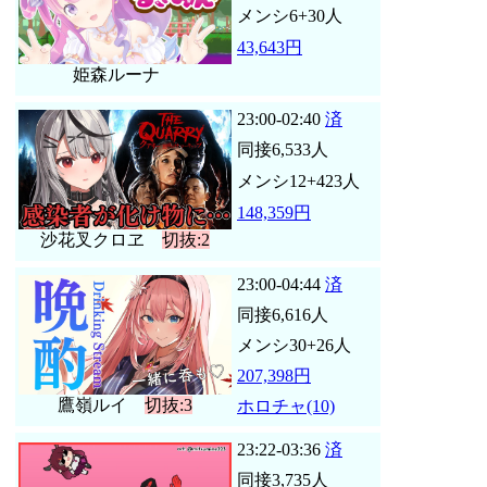
メンシ6+30人
43,643円
姫森ルーナ
23:00-02:40
済
同接6,533人
メンシ12+423人
148,359円
沙花叉クロヱ
切抜:2
23:00-04:44
済
同接6,616人
メンシ30+26人
207,398円
鷹嶺ルイ
切抜:3
ホロチャ(10)
23:22-03:36
済
同接3,735人