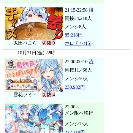
21:15-22:58
済
同接34,218人
メンシ8人
85,218円
兎田ぺこら
切抜:9
ホロチャ(15)
10月21日(金) 22時
22:00-00:10
済
同接11,466人
メンシ50人
230,982円
雪花ラミィ
切抜:4
22:00～
メン限へ移行
メンシ13人
222,218円