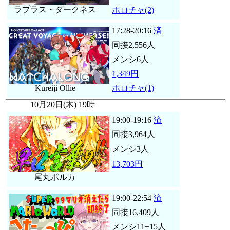
ラプラス・ダークネス
ホロチャ(2)
17:28-20:16
済
同接2,556人
メンシ6人
1,349円
Kureiji Ollie
ホロチャ(1)
10月20日(木) 19時
19:00-19:16
済
同接3,964人
メンシ3人
13,703円
尾丸ポルカ
19:00-22:54
済
同接16,409人
メンシ11+15人