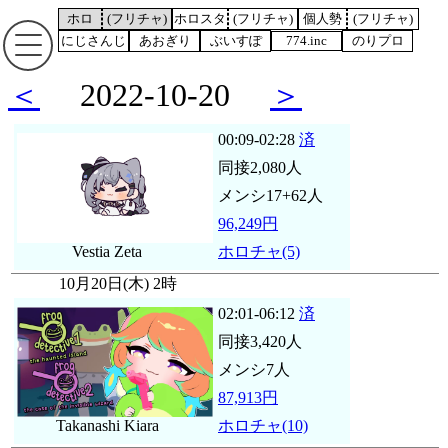
ホロ
(フリチャ)
ホロスタ
(フリチャ)
個人勢
(フリチャ)
にじさんじ
あおぎり
ぶいすぽ
774.inc
のりプロ
＜
2022-10-20
＞
00:09-02:28
済
同接2,080人
メンシ17+62人
96,249円
Vestia Zeta
ホロチャ(5)
10月20日(木) 2時
02:01-06:12
済
同接3,420人
メンシ7人
87,913円
Takanashi Kiara
ホロチャ(10)