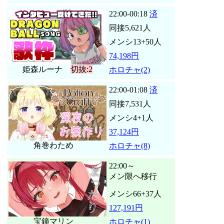
22:00-00:18
済
同接5,621人
メンシ13+50人
74,198円
姫森ルーナ
切抜:2
ホロチャ(2)
22:00-01:08
済
同接7,531人
メンシ4+1人
37,124円
角巻わため
ホロチャ(8)
22:00～
メン限へ移行
メンシ66+37人
127,191円
宝鐘マリン
ホロチャ(1)