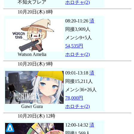
不知火フレア
ホロチャ(2)
10月20日(木) 8時
08:20-11:26
済
同接3,909人
メンシ9+5人
54,535円
Watson Amelia
ホロチャ(2)
10月20日(木) 9時
09:01-13:18
済
同接15,211人
メンシ36+26人
78,000円
Gawr Gura
ホロチャ(2)
10月20日(木) 12時
12:00-14:32
済
同接1,569人