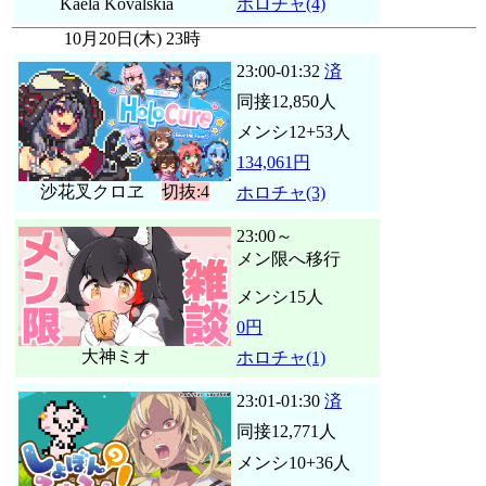
Kaela Kovalskia
ホロチャ(4)
10月20日(木) 23時
23:00-01:32
済
同接12,850人
メンシ12+53人
134,061円
沙花叉クロヱ
切抜:4
ホロチャ(3)
23:00～
メン限へ移行
メンシ15人
0円
大神ミオ
ホロチャ(1)
23:01-01:30
済
同接12,771人
メンシ10+36人