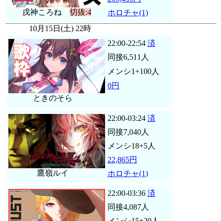
戌神ころね
切抜:4
ホロチャ(1)
10月15日(土) 22時
22:00-22:54
済
同接6,511人
メンシ1+100人
0円
ときのそら
22:00-03:24
済
同接7,040人
メンシ18+5人
22,865円
鷹嶺ルイ
ホロチャ(1)
22:00-03:36
済
同接4,087人
メンシ15+20人