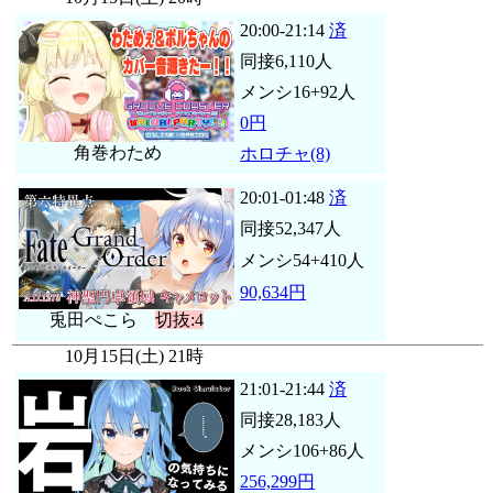
20:00-21:14
済
同接6,110人
メンシ16+92人
0円
角巻わため
ホロチャ(8)
20:01-01:48
済
同接52,347人
メンシ54+410人
90,634円
兎田ぺこら
切抜:4
10月15日(土) 21時
21:01-21:44
済
同接28,183人
メンシ106+86人
256,299円