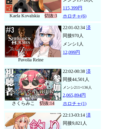
115,399円
Kaela Kovalskia
切抜:3
ホロチャ(6)
22:01-02:34
済
同接970人
メンシ1人
12,099円
Pavolia Reine
22:02-00:38
済
同接44,501人
メンシ211+136人
2,065,894円
さくらみこ
切抜:14
ホロチャ(1)
22:13-03:14
済
同接9,821人