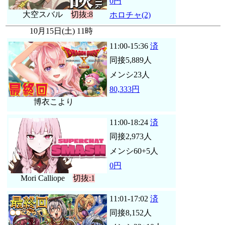
0円
大空スバル
切抜:8
ホロチャ(2)
10月15日(土) 11時
11:00-15:36
済
同接5,889人
メンシ23人
80,333円
博衣こより
11:00-18:24
済
同接2,973人
メンシ60+5人
0円
Mori Calliope
切抜:1
11:01-17:02
済
同接8,152人