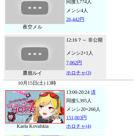
同接3,774人
メンシ4人
26,442円
夜空メル
12:16？～ 非公開
メンシ2+1人
7,062円
ホロチャ(3)
鷹嶺ルイ
10月15日(土) 13時
13:00-20:24
済
同接5,395人
メンシ20+266人
151,003円
Kaela Kovalskia
ホロチャ(4)