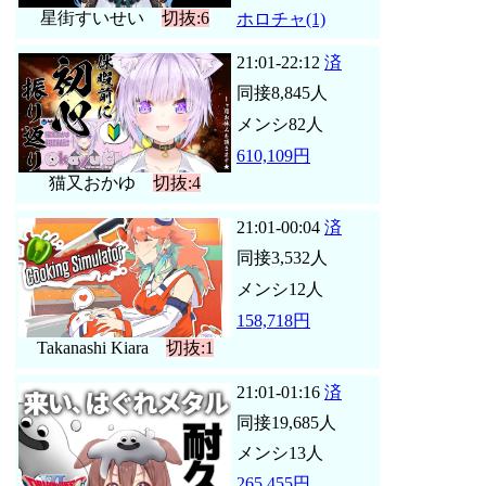
星街すいせい
切抜:6
ホロチャ(1)
21:01-22:12
済
同接8,845人
メンシ82人
610,109円
猫又おかゆ
切抜:4
21:01-00:04
済
同接3,532人
メンシ12人
158,718円
Takanashi Kiara
切抜:1
21:01-01:16
済
同接19,685人
メンシ13人
265,455円