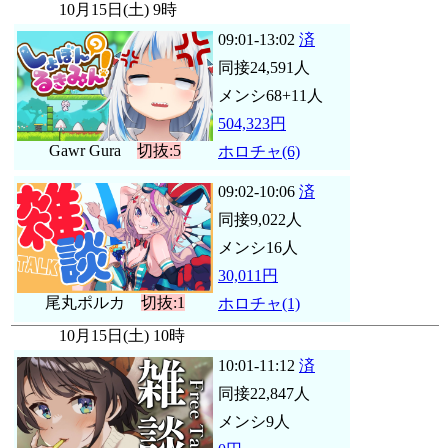
10月15日(土) 9時
09:01-13:02
済
同接24,591人
メンシ68+11人
504,323円
Gawr Gura
切抜:5
ホロチャ(6)
09:02-10:06
済
同接9,022人
メンシ16人
30,011円
尾丸ポルカ
切抜:1
ホロチャ(1)
10月15日(土) 10時
10:01-11:12
済
同接22,847人
メンシ9人