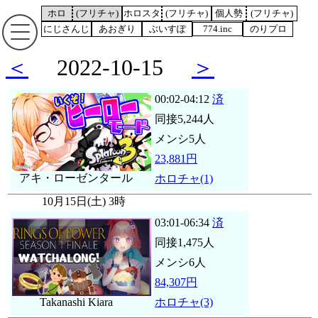
ホロ
(フリチャ)
ホロスタ
(フリチャ)
個人勢
(フリチャ)
にじさんじ
あおぎり
ぶいすぽ
774.inc
のりプロ
＜
2022-10-15
＞
00:02-04:12
済
同接5,244人
メンシ5人
23,881円
アキ・ローゼンタール
ホロチャ(1)
10月15日(土) 3時
03:01-06:34
済
同接1,475人
メンシ6人
84,307円
Takanashi Kiara
ホロチャ(3)