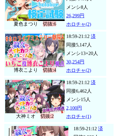
メンシ8人
26,299円
夏色まつり
切抜:6
ホロチャ(2)
18:59-21:12
済
同接5,147人
メンシ13+20人
30,254円
博衣こより
切抜:4
ホロチャ(2)
18:59-21:12
済
同接6,462人
メンシ15人
2,100円
大神ミオ
切抜:2
ホロチャ(1)
18:59-21:12
済