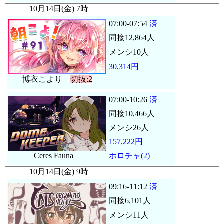
10月14日(金) 7時
07:00-07:54
済
同接12,864人
メンシ10人
30,314円
博衣こより
切抜:2
07:00-10:26
済
同接10,466人
メンシ26人
157,222円
Ceres Fauna
ホロチャ(2)
10月14日(金) 9時
09:16-11:12
済
同接6,101人
メンシ11人