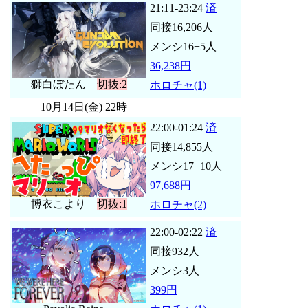
21:11-23:24
済
同接16,206人
メンシ16+5人
36,238円
獅白ぼたん
切抜:2
ホロチャ(1)
10月14日(金) 22時
22:00-01:24
済
同接14,855人
メンシ17+10人
97,688円
博衣こより
切抜:1
ホロチャ(2)
22:00-02:22
済
同接932人
メンシ3人
399円