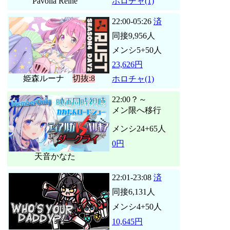
Pavolia Reine
ホロチャ(1)
22:00-05:26
済
同接9,956人
メンシ5+50人
23,626円
姫森ルーナ
切抜:8
ホロチャ(1)
22:00？～
メン限へ移行
メンシ24+65人
0円
天音かなた
22:01-23:08
済
同接6,131人
メンシ4+50人
10,645円