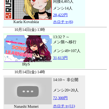
同接4,465人
メンシ14人
28,422円
Kaela Kovalskia
ホロチャ(6)
10月14日(金) 13時
13:32？～
メン限へ移行
メンシ49+107人
31,613円
IRyS
10月14日(金) 14時
14:10～ 非公開
メンシ20+20人
72,300円
ホロチャ(11)
Nanashi Mumei