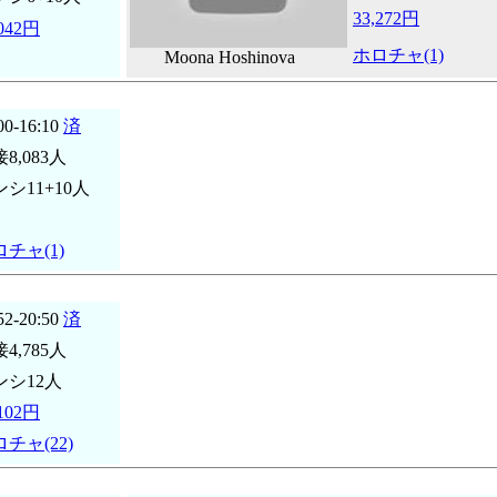
33,272円
,042円
ホロチャ(1)
Moona Hoshinova
00-16:10
済
8,083人
シ11+10人
チャ(1)
52-20:50
済
4,785人
ンシ12人
,102円
チャ(22)