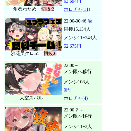
63,694円
角巻わため
切抜:2
ホロチャ(11)
22:00-00:46
済
同接15,134人
メンシ11+243人
52,675円
沙花叉クロヱ
切抜:6
22:00～
メン限へ移行
メンシ108人
0円
大空スバル
ホロチャ(4)
22:00？～
メン限へ移行
メンシ11+2人