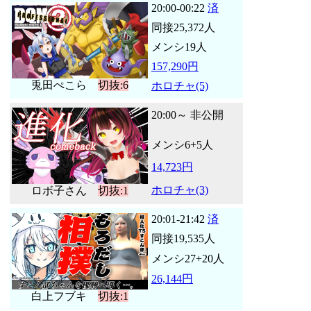
20:00-00:22
済
同接25,372人
メンシ19人
157,290円
兎田ぺこら
切抜:6
ホロチャ(5)
20:00～ 非公開
メンシ6+5人
14,723円
ホロチャ(3)
ロボ子さん
切抜:1
20:01-21:42
済
同接19,535人
メンシ27+20人
26,144円
白上フブキ
切抜:1