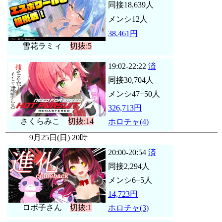
同接18,639人
メンシ12人
38,461円
雪花ラミィ
切抜:5
19:02-22:22
済
同接30,704人
メンシ47+50人
326,713円
さくらみこ
切抜:14
ホロチャ(4)
9月25日(日) 20時
20:00-20:54
済
同接2,294人
メンシ6+5人
14,723円
ロボ子さん
切抜:1
ホロチャ(3)