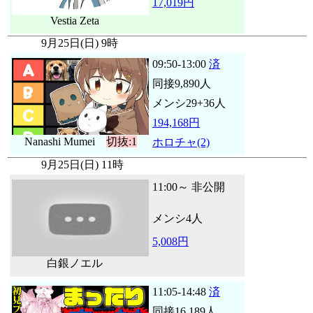
17,019円
Vestia Zeta
9月25日(日) 9時
09:50-13:00
済
同接9,890人
メンシ29+36人
194,168円
Nanashi Mumei
切抜:1
ホロチャ(2)
9月25日(日) 11時
11:00～ 非公開
メンシ4人
5,008円
白銀ノエル
11:05-14:48
済
同接16,189人