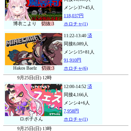
メンシ37+45人
118,037円
博衣こより
切抜:3
ホロチャ(1)
11:22-13:40
済
同接8,089人
メンシ15+81人
91,910円
Hakos Baelz
切抜:3
ホロチャ(6)
9月25日(日) 12時
12:00-14:52
済
同接4,166人
メンシ4+6人
7,958円
ロボ子さん
ホロチャ(1)
9月25日(日) 13時