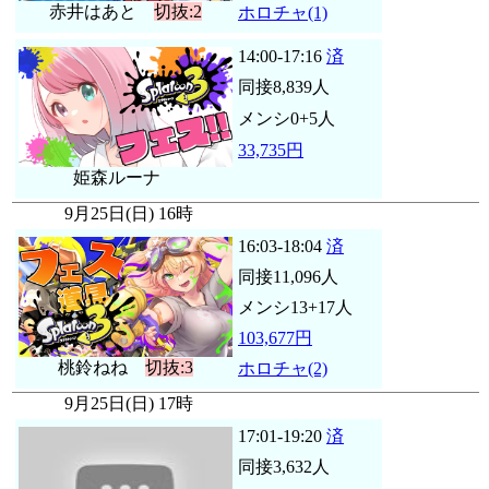
赤井はあと
切抜:2
ホロチャ(1)
14:00-17:16
済
同接8,839人
メンシ0+5人
33,735円
姫森ルーナ
9月25日(日) 16時
16:03-18:04
済
同接11,096人
メンシ13+17人
103,677円
桃鈴ねね
切抜:3
ホロチャ(2)
9月25日(日) 17時
17:01-19:20
済
同接3,632人