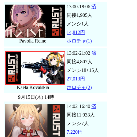
13:00-18:06
済
同接1,905人
メンシ1人
14,812円
Pavolia Reine
ホロチャ(1)
13:02-21:02
済
同接4,807人
メンシ18+15人
27,013円
Kaela Kovalskia
ホロチャ(2)
9月15日(木) 14時
14:02-16:40
済
同接11,933人
メンシ7人
7,220円