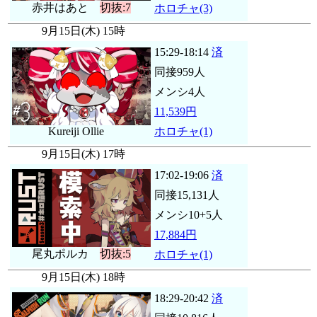
赤井はあと
切抜:7
ホロチャ(3)
9月15日(木) 15時
15:29-18:14
済
同接959人
メンシ4人
11,539円
Kureiji Ollie
ホロチャ(1)
9月15日(木) 17時
17:02-19:06
済
同接15,131人
メンシ10+5人
17,884円
尾丸ポルカ
切抜:5
ホロチャ(1)
9月15日(木) 18時
18:29-20:42
済