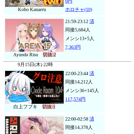
0円
Kobo Kanaeru
ホロチャ(10)
21:59-23:12
済
同接5,684人
メンシ13+5人
7,363円
Ayunda Risu
切抜:2
9月15日(木) 22時
22:00-23:44
済
同接14,212人
メンシ36+145人
117,574円
白上フブキ
切抜:1
22:00-02:58
済
同接14,378人