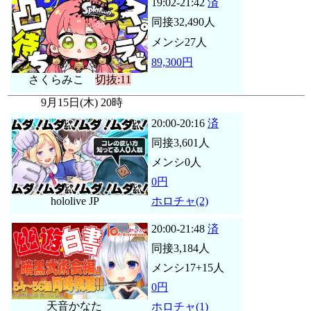
19:02-21:42
済
同接32,490人
メンシ27人
89,300円
さくらみこ
切抜:11
9月15日(木) 20時
20:00-20:16
済
同接3,601人
メンシ0人
0円
hololive JP
ホロチャ(2)
20:00-21:48
済
同接3,184人
メンシ17+15人
0円
天音かなた
ホロチャ(1)