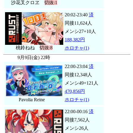
沙花叉クロヱ
切抜:1
20:02-23:40
済
同接11,624人
メンシ27+10人
188,382円
桃鈴ねね
切抜:8
ホロチャ(1)
9月9日(金) 22時
22:00-23:04
済
同接12,348人
メンシ49+121人
470,856円
Pavolia Reine
ホロチャ(1)
22:00-00:16
済
同接7,562人
メンシ26人