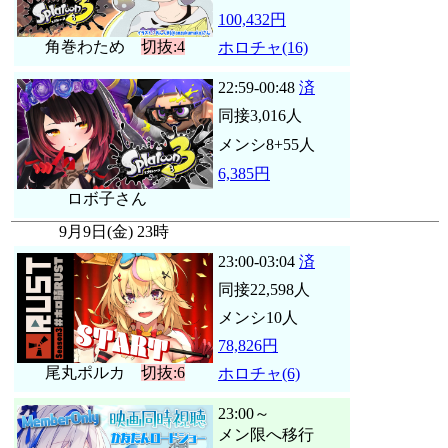
100,432円
角巻わため
切抜:4
ホロチャ(16)
22:59-00:48
済
同接3,016人
メンシ8+55人
6,385円
ロボ子さん
9月9日(金) 23時
23:00-03:04
済
同接22,598人
メンシ10人
78,826円
尾丸ポルカ
切抜:6
ホロチャ(6)
23:00～
メン限へ移行