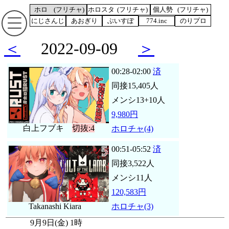
ホロ
(フリチャ)
ホロスタ
(フリチャ)
個人勢
(フリチャ)
にじさんじ
あおぎり
ぶいすぽ
774.inc
のりプロ
＜
2022-09-09
＞
00:28-02:00
済
同接15,405人
メンシ13+10人
9,980円
白上フブキ
切抜:4
ホロチャ(4)
00:51-05:52
済
同接3,522人
メンシ11人
120,583円
Takanashi Kiara
ホロチャ(3)
9月9日(金) 1時