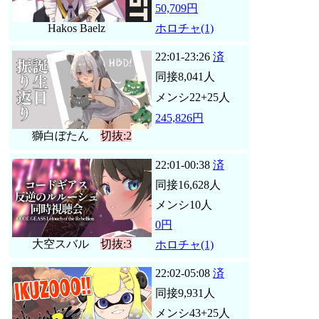
50,709円
Hakos Baelz
ホロチャ(1)
22:01-23:26
済
同接8,041人
メンシ22+25人
245,826円
獅白ぼたん
切抜:2
22:01-00:38
済
同接16,628人
メンシ10人
0円
大空スバル
切抜:3
ホロチャ(1)
22:02-05:08
済
同接9,931人
メンシ43+25人