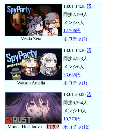
13:01-14:28
済
同接2,199人
メンシ3人
12,706円
Vestia Zeta
ホロチャ(7)
13:01-14:30
済
同接4,523人
メンシ6人
33,635円
Watson Amelia
ホロチャ(1)
13:01-20:00
済
同接6,364人
メンシ10人
10,779円
Moona Hoshinova
切抜:2
ホロチャ(12)