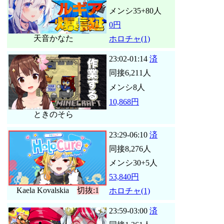
メンシ35+80人
0円
天音かなた
ホロチャ(1)
23:02-01:14
済
同接6,211人
メンシ8人
10,868円
ときのそら
23:29-06:10
済
同接8,276人
メンシ30+5人
53,840円
Kaela Kovalskia
切抜:1
ホロチャ(1)
23:59-03:00
済