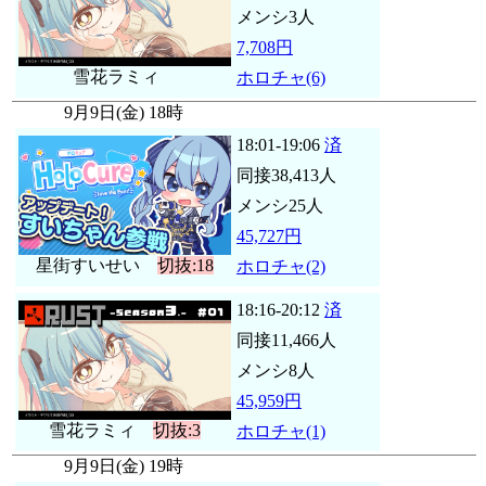
メンシ3人
7,708円
雪花ラミィ
ホロチャ(6)
9月9日(金) 18時
18:01-19:06
済
同接38,413人
メンシ25人
45,727円
星街すいせい
切抜:18
ホロチャ(2)
18:16-20:12
済
同接11,466人
メンシ8人
45,959円
雪花ラミィ
切抜:3
ホロチャ(1)
9月9日(金) 19時