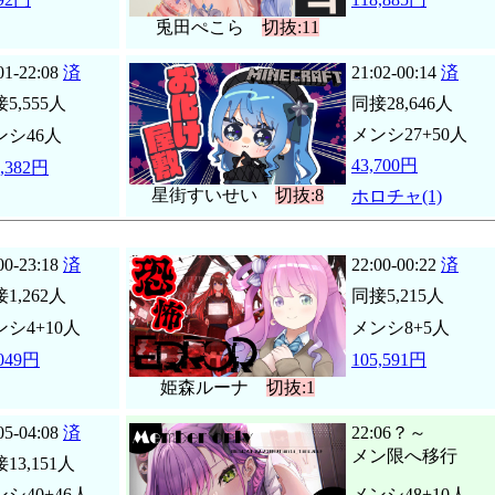
兎田ぺこら
切抜:11
01-22:08
済
21:02-00:14
済
5,555人
同接28,646人
メンシ27+50人
ンシ46人
43,700円
5,382円
星街すいせい
切抜:8
ホロチャ(1)
00-23:18
済
22:00-00:22
済
1,262人
同接5,215人
ンシ4+10人
メンシ8+5人
,049円
105,591円
姫森ルーナ
切抜:1
05-04:08
済
22:06？～
メン限へ移行
13,151人
シ40+46人
メンシ48+10人