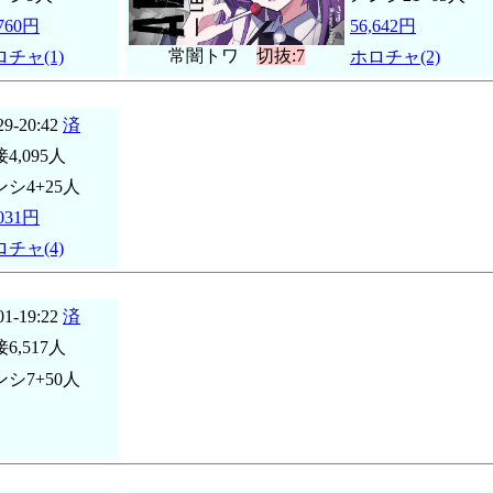
,760円
56,642円
常闇トワ
切抜:7
チャ(1)
ホロチャ(2)
29-20:42
済
4,095人
ンシ4+25人
,031円
チャ(4)
01-19:22
済
6,517人
ンシ7+50人