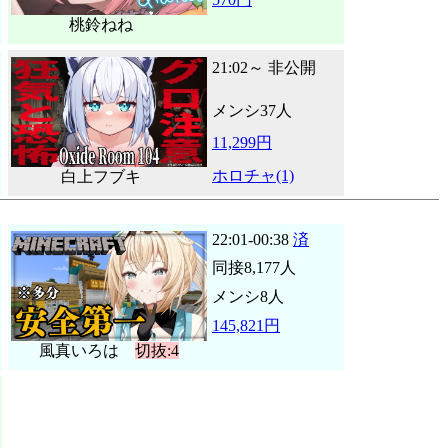
桃鈴ねね
21:02～ 非公開
メンシ37人
11,299円
ホロチャ(1)
白上フブキ
22:01-00:38
済
同接8,177人
メンシ8人
145,821円
風真いろは
切抜:4