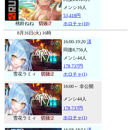
メンシ16人
53,418円
桃鈴ねね
切抜:7
ホロチャ(10)
8月16日(火) 16時
16:00-19:20
済
同接8,756人
メンシ44人
178,737円
雪花ラミィ
切抜:2
ホロチャ(1)
16:00～ 非公開
メンシ44人
178,737円
ホロチャ(1)
雪花ラミィ
切抜:2
16:58-18:54
済