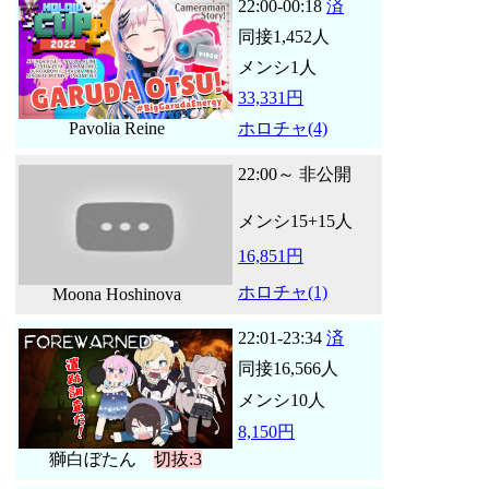
22:00-00:18
済
同接1,452人
メンシ1人
33,331円
Pavolia Reine
ホロチャ(4)
22:00～ 非公開
メンシ15+15人
16,851円
ホロチャ(1)
Moona Hoshinova
22:01-23:34
済
同接16,566人
メンシ10人
8,150円
獅白ぼたん
切抜:3