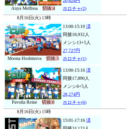
20,624円
Anya Melfissa
切抜:4
ホロチャ(2)
8月16日(火) 13時
13:00-15:10
済
同接18,932人
メンシ13+5人
27,727円
Moona Hoshinova
切抜:3
ホロチャ(1)
13:00-15:16
済
同接17,890人
メンシ6+5人
28,274円
Pavolia Reine
切抜:6
ホロチャ(6)
8月16日(火) 15時
15:01-17:16
済
同接24,123人