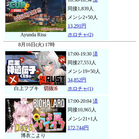
同接1,839人
メンシ2+50人
13,291円
Ayunda Risu
ホロチャ(2)
8月16日(火) 17時
17:00-19:30
済
同接27,553人
メンシ19+50人
34,852円
白上フブキ
切抜:6
ホロチャ(1)
17:00-20:04
済
同接10,965人
メンシ21+1人
172,744円
博衣こより