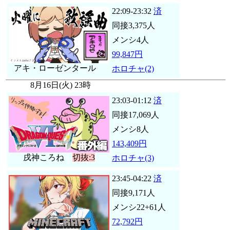
22:09-23:32
済
同接3,375人
メンシ4人
99,847円
アキ・ローゼンタール
ホロチャ(2)
8月16日(火) 23時
23:03-01:12
済
同接17,069人
メンシ8人
143,409円
戌神ころね
切抜:3
ホロチャ(3)
23:45-04:22
済
同接9,171人
メンシ22+61人
72,792円