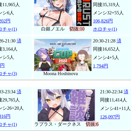
11,965人
同接35,319人
ンシ6人
メンシ32+55人
,202円
106,826円
白銀ノエル
切抜:10
チャ(1)
ホロチャ(1)
26-21:30
済
20:30-21:28
済
3,164人
同接16,652人
ンシ5人
メンシ4+5人
1円
1,794円
チャ(3)
Moona Hoshinova
03-23:34
済
21:30-22:34
済
29,765人
同接11,414人
シ26+20人
メンシ41+11人
,816円
126,097円
ラプラス・ダークネス
切抜:6
チャ(1)