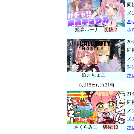
同接
メ
29
姫森ルーナ
切抜:2
ホロ
20:
同接
メ
94
癒月ちょこ
ホロ
8月15日(月) 21時
21:
同接
メン
18
さくらみこ
切抜:13
ホロ