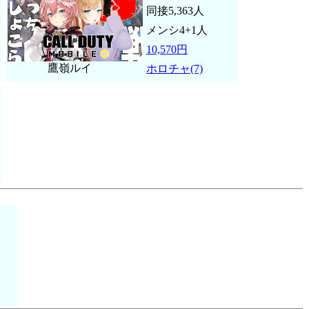
同接5,363人
メンシ4+1人
10,570円
鷹嶺ルイ
ホロチャ(7)