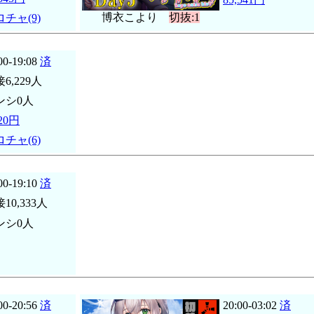
博衣こより
切抜:1
チャ(9)
00-19:08
済
6,229人
ンシ0人
320円
チャ(6)
00-19:10
済
10,333人
ンシ0人
00-20:56
済
20:00-03:02
済