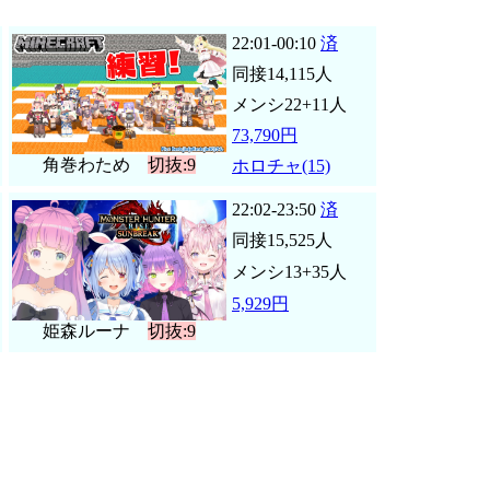
22:01-00:10
済
同接14,115人
メンシ22+11人
73,790円
角巻わため
切抜:9
ホロチャ(15)
22:02-23:50
済
同接15,525人
メンシ13+35人
5,929円
姫森ルーナ
切抜:9