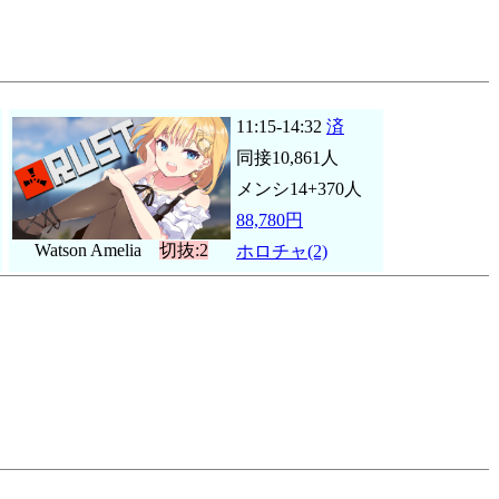
11:15-14:32
済
同接10,861人
メンシ14+370人
88,780円
Watson Amelia
切抜:2
ホロチャ(2)