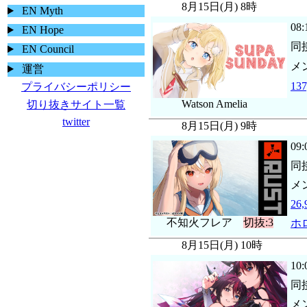
8月15日(月) 8時
EN Myth
08:
EN Hope
同接
EN Council
メ
運営
13
プライバシーポリシー
Watson Amelia
切り抜きサイト一覧
twitter
8月15日(月) 9時
09:
同接
メ
26
不知火フレア
切抜:3
ホロ
8月15日(月) 10時
10:
同接
メ