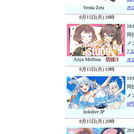
Vestia Zeta
ホロ
8月15日(月) 18時
18:
同接
メ
7,
Anya Melfissa
切抜:1
ホロ
8月15日(月) 19時
19:
同接
メ
0円
hololive JP
8月15日(月) 20時
20: