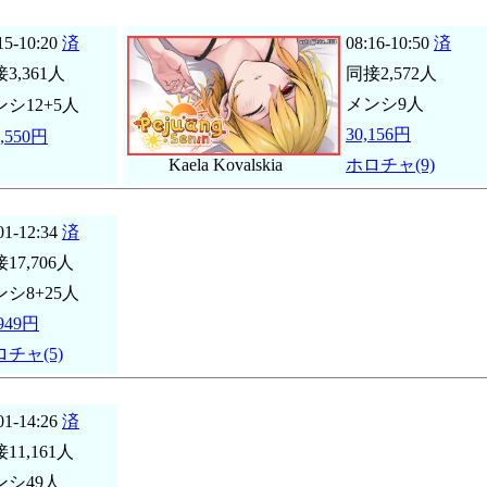
15-10:20
済
08:16-10:50
済
3,361人
同接2,572人
メンシ9人
ンシ12+5人
30,156円
7,550円
Kaela Kovalskia
ホロチャ(9)
01-12:34
済
17,706人
ンシ8+25人
,949円
チャ(5)
01-14:26
済
11,161人
ンシ49人