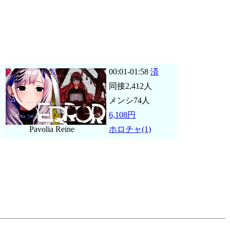
00:01-01:58
済
同接2,412人
メンシ74人
6,108円
Pavolia Reine
ホロチャ(1)