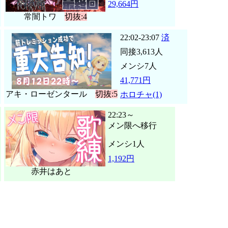
29,664円
常闇トワ
切抜:4
22:02-23:07
済
同接3,613人
メンシ7人
41,771円
アキ・ローゼンタール
切抜:5
ホロチャ(1)
22:23～
メン限へ移行
メンシ1人
1,192円
赤井はあと