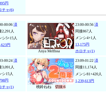
,395円
チャ(6)
00-00:06
済
23:00-00:56
済
2,291人
同接867人
メンシ4+1人
ンシ5+15人
13,175円
3,623円
Anya Melfissa
ホロチャ(1)
03-00:24
済
23:09-01:22
済
3,091人
同接11,174人
ンシ15人
メンシ81+420人
,798円
1,239,613円
桃鈴ねね
切抜:6
チャ(1)