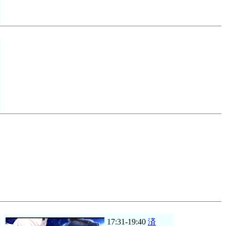
17:31-19:40
済