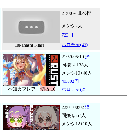
21:00～ 非公開
メンシ2人
723円
ホロチャ(45)
Takanashi Kiara
21:59-05:10
済
同接14,138人
メンシ19+40人
40,802円
不知火フレア
切抜:16
ホロチャ(2)
22:01-00:02
済
同接3,367人
メンシ12+10人