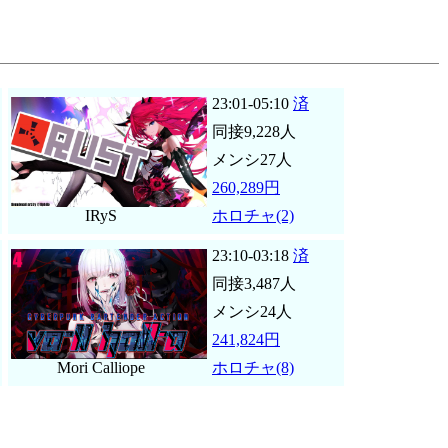
23:01-05:10
済
同接9,228人
メンシ27人
260,289円
IRyS
ホロチャ(2)
23:10-03:18
済
同接3,487人
メンシ24人
241,824円
Mori Calliope
ホロチャ(8)