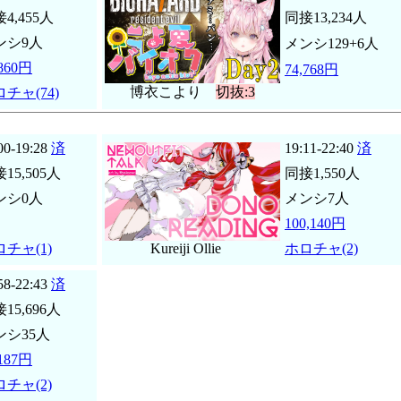
4,455人
同接13,234人
ンシ9人
メンシ129+6人
,860円
74,768円
博衣こより
切抜:3
チャ(74)
00-19:28
済
19:11-22:40
済
15,505人
同接1,550人
ンシ0人
メンシ7人
100,140円
チャ(1)
Kureiji Ollie
ホロチャ(2)
58-22:43
済
15,696人
ンシ35人
,187円
チャ(2)