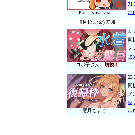
71
Kaela Kovalskia
ホロ
8月12日(金) 23時
23:
同接
メ
15
ロボ子さん
切抜:1
23:
同接
メ
82
癒月ちょこ
ホロ