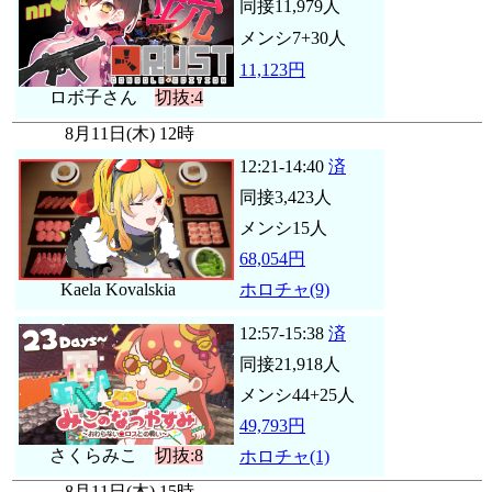
同接11,979人
メンシ7+30人
11,123円
ロボ子さん
切抜:4
8月11日(木) 12時
12:21-14:40
済
同接3,423人
メンシ15人
68,054円
Kaela Kovalskia
ホロチャ(9)
12:57-15:38
済
同接21,918人
メンシ44+25人
49,793円
さくらみこ
切抜:8
ホロチャ(1)
8月11日(木) 15時