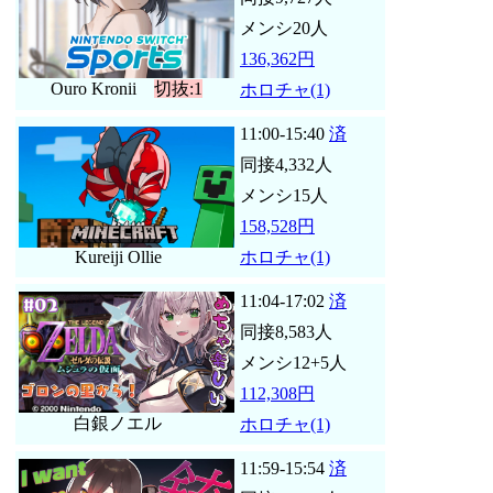
メンシ20人
136,362円
Ouro Kronii
切抜:1
ホロチャ(1)
11:00-15:40
済
同接4,332人
メンシ15人
158,528円
Kureiji Ollie
ホロチャ(1)
11:04-17:02
済
同接8,583人
メンシ12+5人
112,308円
白銀ノエル
ホロチャ(1)
11:59-15:54
済