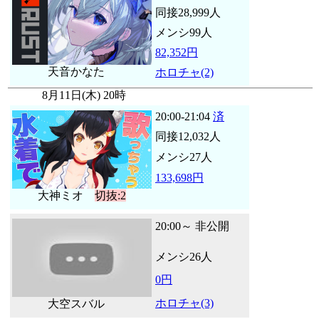
同接28,999人
メンシ99人
82,352円
天音かなた
ホロチャ(2)
8月11日(木) 20時
20:00-21:04
済
同接12,032人
メンシ27人
133,698円
大神ミオ
切抜:2
20:00～ 非公開
メンシ26人
0円
ホロチャ(3)
大空スバル