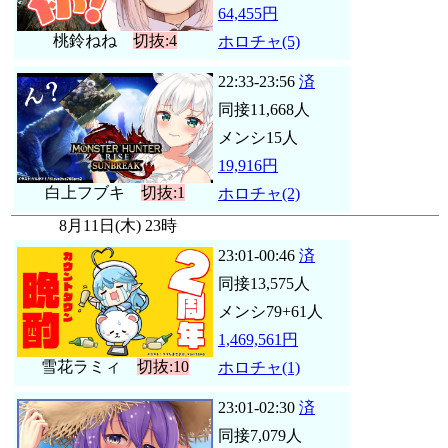
64,455円
桃鈴ねね
切抜:4
ホロチャ(5)
22:33-23:56
済
同接11,668人
メンシ15人
19,916円
白上フブキ
切抜:1
ホロチャ(2)
8月11日(木) 23時
23:01-00:46
済
同接13,575人
メンシ79+61人
1,469,561円
雪花ラミィ
切抜:10
ホロチャ(1)
23:01-02:30
済
同接7,079人