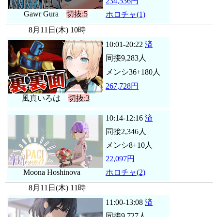
234,536円
Gawr Gura
切抜:5
ホロチャ(1)
8月11日(木) 10時
10:01-20:22
済
同接9,283人
メンシ36+180人
267,728円
風真いろは
切抜:3
10:14-12:16
済
同接2,346人
メンシ8+10人
22,097円
Moona Hoshinova
ホロチャ(2)
8月11日(木) 11時
11:00-13:08
済
同接9,727人