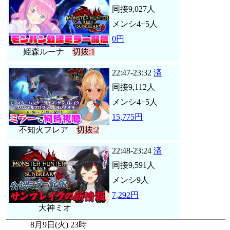
同接9,027人
メンシ4+5人
0円
姫森ルーナ
切抜:1
22:47-23:32
済
同接9,112人
メンシ4+5人
15,775円
不知火フレア
切抜:2
22:48-23:24
済
同接9,591人
メンシ9人
7,292円
大神ミオ
8月9日(火) 23時