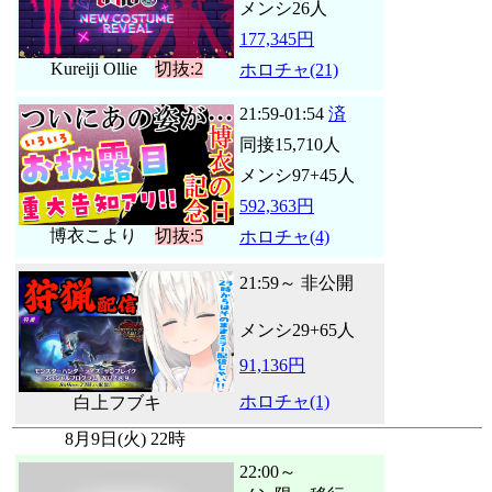
メンシ26人
177,345円
Kureiji Ollie
切抜:2
ホロチャ(21)
21:59-01:54
済
同接15,710人
メンシ97+45人
592,363円
博衣こより
切抜:5
ホロチャ(4)
21:59～ 非公開
メンシ29+65人
91,136円
ホロチャ(1)
白上フブキ
8月9日(火) 22時
22:00～