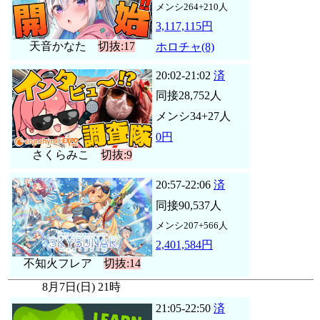
メンシ264+210人
3,117,115円
天音かなた
切抜:17
ホロチャ(8)
20:02-21:02
済
同接28,752人
メンシ34+27人
0円
さくらみこ
切抜:9
20:57-22:06
済
同接90,537人
メンシ207+566人
2,401,584円
不知火フレア
切抜:14
8月7日(日) 21時
21:05-22:50
済