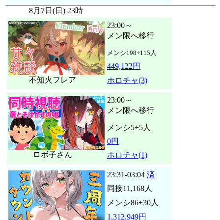
8月7日(日) 23時
23:00～
メン限へ移行
メンシ198+115人
449,122円
不知火フレア
ホロチャ(3)
23:00～
メン限へ移行
メンシ5+5人
0円
ロボ子さん
ホロチャ(1)
23:31-03:04
済
同接11,168人
メンシ86+30人
1,312,949円