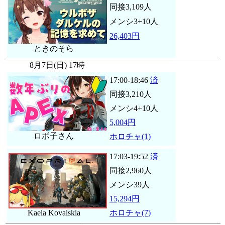
同接3,109人
メンシ3+10人
26,403円
ときのそら
8月7日(日) 17時
17:00-18:46
済
同接3,210人
メンシ4+10人
5,004円
ロボ子さん
ホロチャ(1)
17:03-19:52
済
同接2,960人
メンシ39人
15,294円
Kaela Kovalskia
ホロチャ(7)