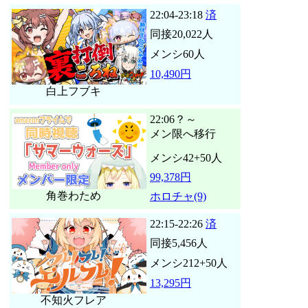
22:04-23:18
済
同接20,022人
メンシ60人
10,490円
白上フブキ
22:06？～
メン限へ移行
メンシ42+50人
99,378円
角巻わため
ホロチャ(9)
22:15-22:26
済
同接5,456人
メンシ212+50人
13,295円
不知火フレア