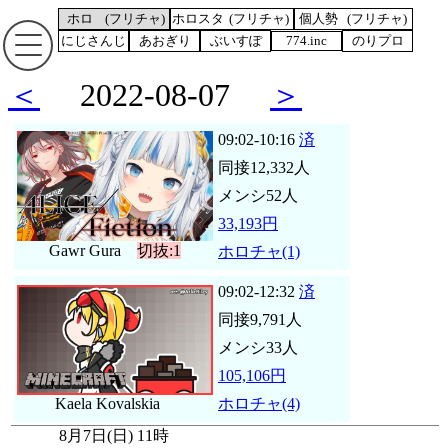
ホロ
(フリチャ)
ホロスタ
(フリチャ)
個人勢
(フリチャ)
にじさんじ
あおぎり
ぶいすぽ
774.inc
のりプロ
＜
2022-08-07
＞
09:02-10:16
済
同接12,332人
メンシ52人
33,193円
Gawr Gura
切抜:1
ホロチャ(1)
09:02-12:32
済
同接9,791人
メンシ33人
105,106円
Kaela Kovalskia
ホロチャ(4)
8月7日(日) 11時