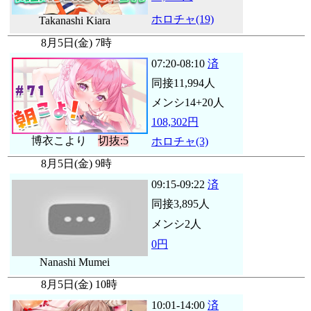
ホロチャ(19)
Takanashi Kiara
8月5日(金) 7時
07:20-08:10
済
同接11,994人
メンシ14+20人
108,302円
博衣こより
切抜:5
ホロチャ(3)
8月5日(金) 9時
09:15-09:22
済
同接3,895人
メンシ2人
0円
Nanashi Mumei
8月5日(金) 10時
10:01-14:00
済