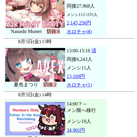
同接27,968人
メンシ112+255人
2,145,256円
Nanashi Mumei
切抜:6
ホロチャ(8)
8月5日(金) 13時
13:00-15:16
済
同接6,243人
メンシ11人
13,169円
夏色まつり
切抜:2
ホロチャ(1)
8月5日(金) 14時
14:00？～
メン限へ移行
メンシ19人
34,901円