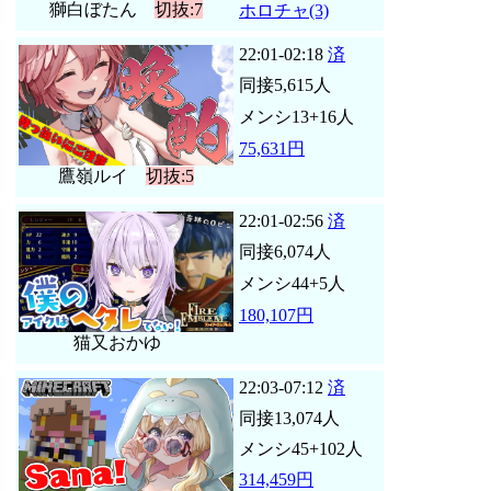
獅白ぼたん
切抜:7
ホロチャ(3)
22:01-02:18
済
同接5,615人
メンシ13+16人
75,631円
鷹嶺ルイ
切抜:5
22:01-02:56
済
同接6,074人
メンシ44+5人
180,107円
猫又おかゆ
22:03-07:12
済
同接13,074人
メンシ45+102人
314,459円