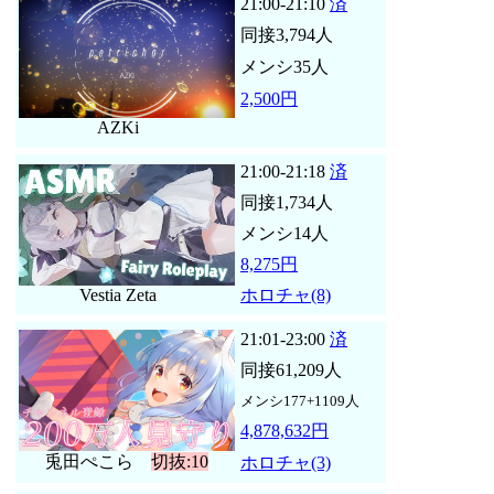
21:00-21:10
済
同接3,794人
メンシ35人
2,500円
AZKi
21:00-21:18
済
同接1,734人
メンシ14人
8,275円
Vestia Zeta
ホロチャ(8)
21:01-23:00
済
同接61,209人
メンシ177+1109人
4,878,632円
兎田ぺこら
切抜:10
ホロチャ(3)