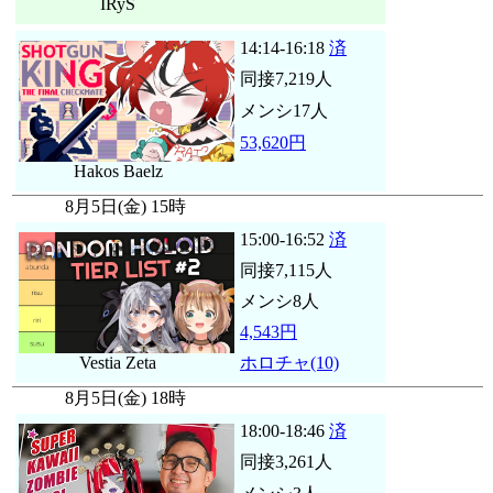
IRyS
14:14-16:18
済
同接7,219人
メンシ17人
53,620円
Hakos Baelz
8月5日(金) 15時
15:00-16:52
済
同接7,115人
メンシ8人
4,543円
Vestia Zeta
ホロチャ(10)
8月5日(金) 18時
18:00-18:46
済
同接3,261人