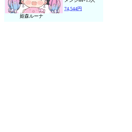
メンシ44+15人
74,544円
姫森ルーナ