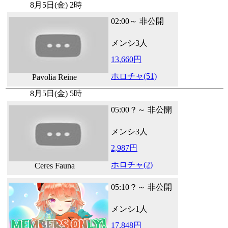
8月5日(金) 2時
02:00～ 非公開
メンシ3人
13,660円
ホロチャ(51)
Pavolia Reine
8月5日(金) 5時
05:00？～ 非公開
メンシ3人
2,987円
ホロチャ(2)
Ceres Fauna
05:10？～ 非公開
メンシ1人
17,848円