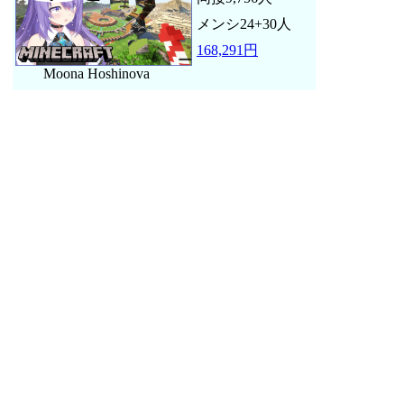
メンシ24+30人
168,291円
Moona Hoshinova