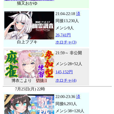
猫又おかゆ
21:04-22:18
済
同接13,230人
メンシ9人
26,741円
白上フブキ
ホロチャ(3)
21:59～ 非公開
メンシ28+52人
145,152円
ホロチャ(4)
博衣こより
切抜:1
7月25日(月) 22時
22:00-23:36
済
同接6,293人
メンシ38+120人