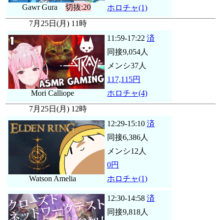
Gawr Gura
切抜:20
ホロチャ(1)
7月25日(月) 11時
11:59-17:22
済
同接9,054人
メンシ37人
117,115円
Mori Calliope
ホロチャ(4)
7月25日(月) 12時
12:29-15:10
済
同接6,386人
メンシ12人
0円
Watson Amelia
ホロチャ(1)
12:30-14:58
済
同接9,818人