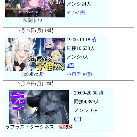
メンシ24人
52,161円
常闇トワ
7月25日(月) 19時
19:00-19:18
済
同接10,638人
メンシ0人
0円
hololive JP
ホロチャ(5)
7月25日(月) 20時
20:00-20:08
済
同接4,899人
メンシ16人
0円
ラプラス・ダークネス
切抜:4