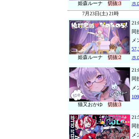
姫森ルーナ
切抜:3
ホロ
7月23日(土) 21時
21:
同接
メン
57
姫森ルーナ
切抜:2
ホロ
21:
同接
メ
10
猫又おかゆ
切抜:3
21:
同接
メ