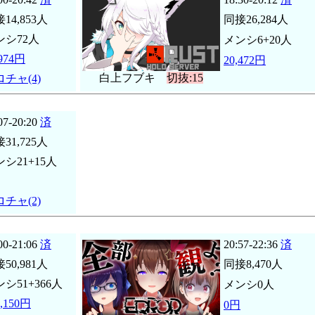
14,853人
同接26,284人
ンシ72人
メンシ6+20人
,974円
20,472円
白上フブキ
切抜:15
チャ(4)
07-20:20
済
31,725人
シ21+15人
チャ(2)
00-21:06
済
20:57-22:36
済
50,981人
同接8,470人
シ51+366人
メンシ0人
3,150円
0円