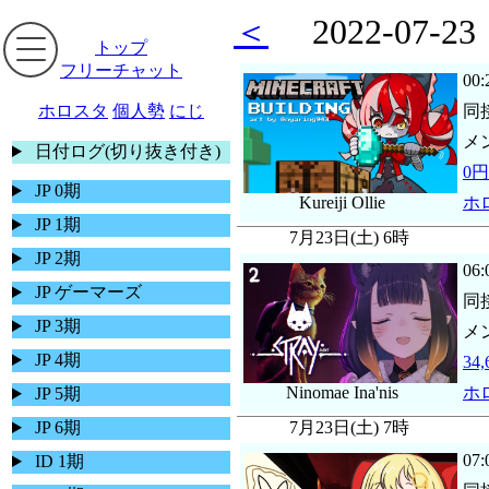
＜
2022-07-
トップ
フリーチャット
00:
ホロスタ
個人勢
にじ
同接
メ
日付ログ(切り抜き付き)
0円
JP 0期
Kureiji Ollie
ホロ
JP 1期
7月23日(土) 6時
JP 2期
06:
JP ゲーマーズ
同接
JP 3期
メン
JP 4期
34
Ninomae Ina'nis
ホロ
JP 5期
JP 6期
7月23日(土) 7時
07:
ID 1期