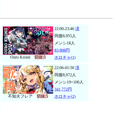
22:00-23:46
済
同接8,955人
メンシ18人
83,808円
Ouro Kronii
切抜:5
ホロチャ(1)
22:06-01:50
済
同接8,972人
メンシ19+100人
341,772円
不知火フレア
切抜:5
ホロチャ(2)