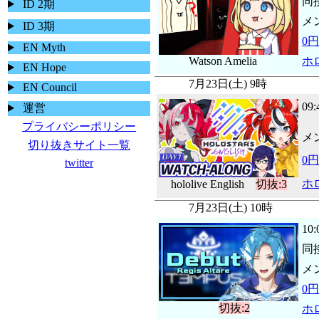
同接
ID 2期
メ
ID 3期
0円
EN Myth
Watson Amelia
ホロ
EN Hope
7月23日(土) 9時
EN Council
09
運営
プライバシーポリシー
メ
切り抜きサイト一覧
0円
twitter
ホロ
hololive English
切抜:3
7月23日(土) 10時
10:
同接
メ
0円
切抜:2
ホロ