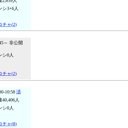
2,639人
ンシ3+6人
チャ(2)
:45～ 非公開
ンシ0人
チャ(2)
00-10:58
済
40,406人
ンシ0人
チャ(8)