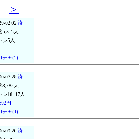
23
＞
29-02:02
済
5,815人
ンシ5人
チャ(5)
00-07:28
済
8,782人
シ18+17人
,692円
チャ(1)
00-09:20
済