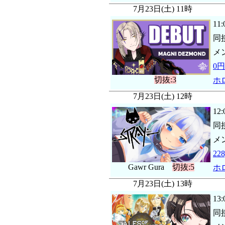
7月23日(土) 11時
11:
同接
メ
0円
切抜:3
ホロ
7月23日(土) 12時
12:
同接
メ
22
Gawr Gura
切抜:5
ホロ
7月23日(土) 13時
13:
同接