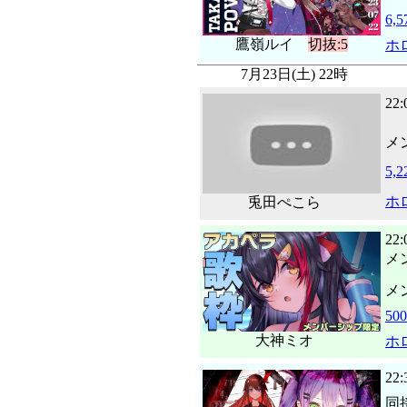
6,
鷹嶺ルイ
切抜:5
ホロ
7月23日(土) 22時
22
メ
5,
ホロ
兎田ぺこら
22
メ
メ
50
大神ミオ
ホロ
22:
同接