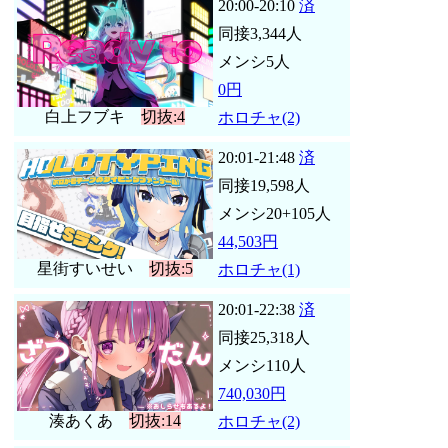
20:00-20:10
済
同接3,344人
メンシ5人
0円
白上フブキ
切抜:4
ホロチャ(2)
20:01-21:48
済
同接19,598人
メンシ20+105人
44,503円
星街すいせい
切抜:5
ホロチャ(1)
20:01-22:38
済
同接25,318人
メンシ110人
740,030円
湊あくあ
切抜:14
ホロチャ(2)