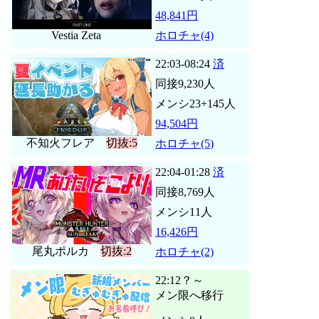
48,841円
Vestia Zeta
ホロチャ(4)
22:03-08:24
済
同接9,230人
メンシ23+145人
94,504円
不知火フレア
切抜:5
ホロチャ(5)
22:04-01:28
済
同接8,769人
メンシ11人
16,426円
尾丸ポルカ
切抜:2
ホロチャ(2)
22:12？～
メン限へ移行