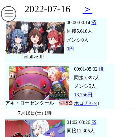
＜
2022-07-16
＞
00:00-00:14
済
同接5,618人
メンシ0人
0円
hololive JP
00:01-05:02
済
同接5,397人
メンシ5人
13,756円
アキ・ローゼンタール
切抜:3
ホロチャ(4)
7月16日(土) 1時
01:02-03:26
済
同接11,305人