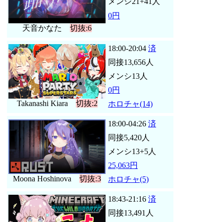
メンシ21+41人
0円
天音かなた
切抜:6
18:00-20:04
済
同接13,656人
メンシ13人
0円
Takanashi Kiara
切抜:2
ホロチャ(14)
18:00-04:26
済
同接5,420人
メンシ13+5人
25,063円
Moona Hoshinova
切抜:3
ホロチャ(5)
18:43-21:16
済
同接13,491人