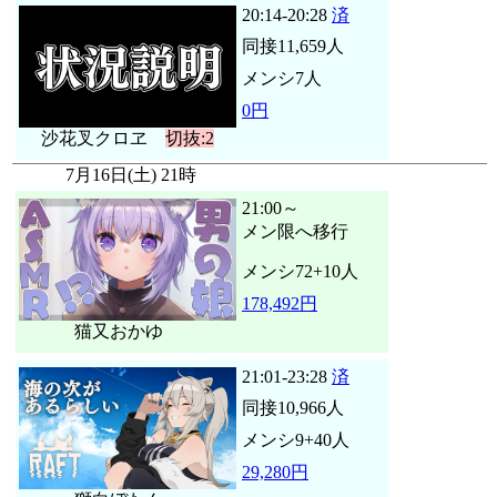
20:14-20:28
済
同接11,659人
メンシ7人
0円
沙花叉クロヱ
切抜:2
7月16日(土) 21時
21:00～
メン限へ移行
メンシ72+10人
178,492円
猫又おかゆ
21:01-23:28
済
同接10,966人
メンシ9+40人
29,280円