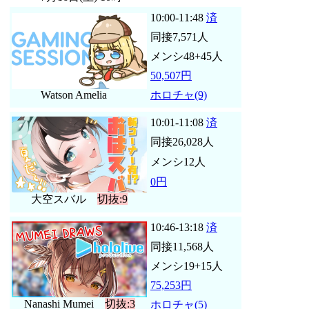
10:00-11:48
済
同接7,571人
メンシ48+45人
50,507円
Watson Amelia
ホロチャ(9)
10:01-11:08
済
同接26,028人
メンシ12人
0円
大空スバル
切抜:9
10:46-13:18
済
同接11,568人
メンシ19+15人
75,253円
Nanashi Mumei
切抜:3
ホロチャ(5)