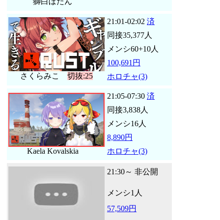
獅白ぼたん
21:01-02:02
済
同接35,377人
メンシ60+10人
100,691円
さくらみこ
切抜:25
ホロチャ(3)
21:05-07:30
済
同接3,838人
メンシ16人
8,890円
Kaela Kovalskia
ホロチャ(3)
21:30～ 非公開
メンシ1人
57,509円