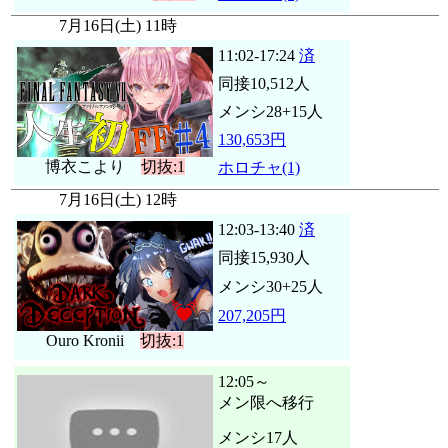
7月16日(土) 11時
11:02-17:24
済
同接10,512人
メンシ28+15人
130,653円
博衣こより
切抜:1
ホロチャ(1)
7月16日(土) 12時
12:03-13:40
済
同接15,930人
メンシ30+25人
207,205円
Ouro Kronii
切抜:1
12:05～
メン限へ移行
メンシ17人