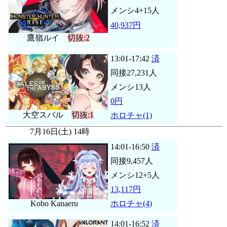
メンシ4+15人
40,937円
鷹嶺ルイ
切抜:2
13:01-17:42
済
同接27,231人
メンシ13人
0円
大空スバル
切抜:1
ホロチャ(1)
7月16日(土) 14時
14:01-16:50
済
同接9,457人
メンシ12+5人
13,117円
Kobo Kanaeru
ホロチャ(4)
14:01-16:52
済