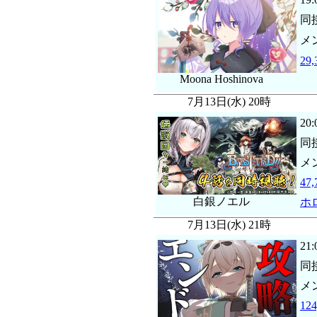
同接
メ
29
Moona Hoshinova
7月13日(水) 20時
20:
同接
メン
47
白銀ノエル
ホロ
7月13日(水) 21時
21:
同接
メ
12