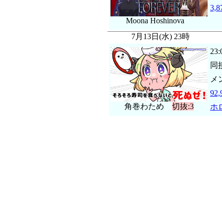
3,
Moona Hoshinova
7月13日(水) 23時
23:
同接
メン
92
角巻わため
切抜:3
ホロ