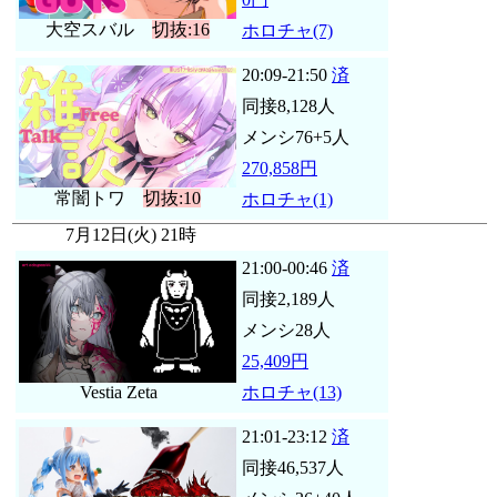
大空スバル
切抜:16
ホロチャ(7)
20:09-21:50
済
同接8,128人
メンシ76+5人
270,858円
常闇トワ
切抜:10
ホロチャ(1)
7月12日(火) 21時
21:00-00:46
済
同接2,189人
メンシ28人
25,409円
Vestia Zeta
ホロチャ(13)
21:01-23:12
済
同接46,537人