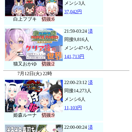
メンシ3人
37,042円
白上フブキ
切抜:6
21:59-03:24
済
同接9,816人
メンシ47+5人
141,713円
猫又おかゆ
切抜:2
7月12日(火) 22時
22:00-23:12
済
同接14,273人
メンシ6人
11,103円
姫森ルーナ
切抜:9
22:00-00:24
済