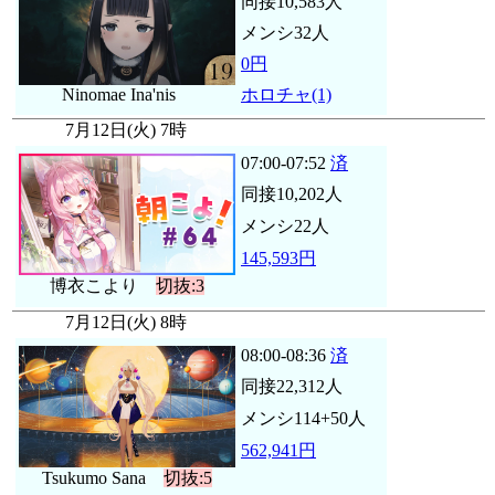
同接10,583人
メンシ32人
0円
Ninomae Ina'nis
ホロチャ(1)
7月12日(火) 7時
07:00-07:52
済
同接10,202人
メンシ22人
145,593円
博衣こより
切抜:3
7月12日(火) 8時
08:00-08:36
済
同接22,312人
メンシ114+50人
562,941円
Tsukumo Sana
切抜:5