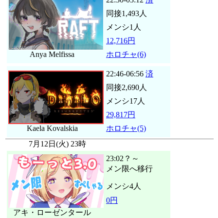
同接1,493人
メンシ1人
12,716円
Anya Melfissa
ホロチャ(6)
22:46-06:56
済
同接2,690人
メンシ17人
29,817円
Kaela Kovalskia
ホロチャ(5)
7月12日(火) 23時
23:02？～
メン限へ移行
メンシ4人
0円
アキ・ローゼンタール