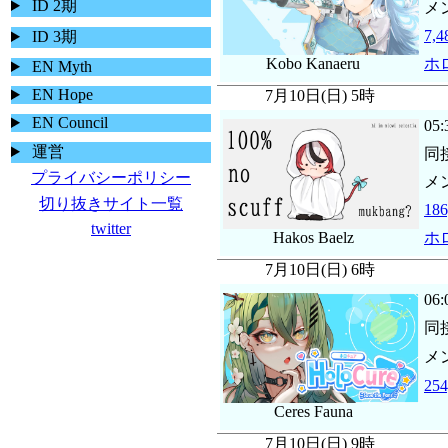
ID 2期
メ
7,
ID 3期
Kobo Kanaeru
ホロ
EN Myth
EN Hope
7月10日(日) 5時
EN Council
05:
運営
同接
プライバシーポリシー
メ
切り抜きサイト一覧
18
twitter
Hakos Baelz
ホロ
7月10日(日) 6時
06:
同接
メ
25
Ceres Fauna
7月10日(日) 9時