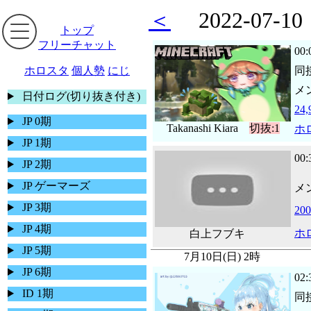
＜
2022-07-
トップ
フリーチャット
00:
ホロスタ
個人勢
にじ
同接
メ
日付ログ(切り抜き付き)
24
JP 0期
Takanashi Kiara
切抜:1
ホロ
JP 1期
00
JP 2期
JP ゲーマーズ
メ
JP 3期
20
JP 4期
ホロ
白上フブキ
JP 5期
7月10日(日) 2時
JP 6期
02:
ID 1期
同接