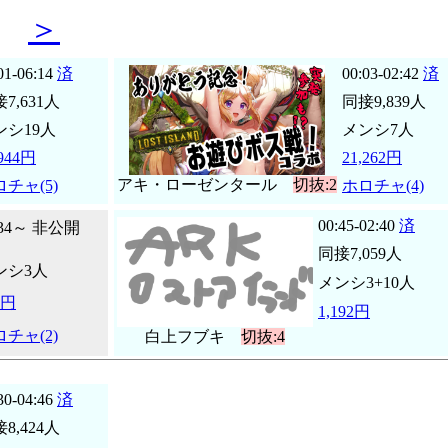
10
＞
01-06:14
済
00:03-02:42
済
7,631人
同接9,839人
ンシ19人
メンシ7人
,944円
21,262円
アキ・ローゼンタール
切抜:2
チャ(5)
ホロチャ(4)
00:45-02:40
済
:34～ 非公開
同接7,059人
ンシ3人
メンシ3+10人
0円
1,192円
チャ(2)
白上フブキ
切抜:4
30-04:46
済
8,424人