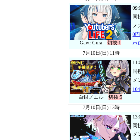
09:
同接
メン
0円
Gawr Gura
切抜:1
ホロ
7月10日(日) 11時
11:
同接
メン
10
白銀ノエル
切抜:5
7月10日(日) 13時
13:
同接
メ