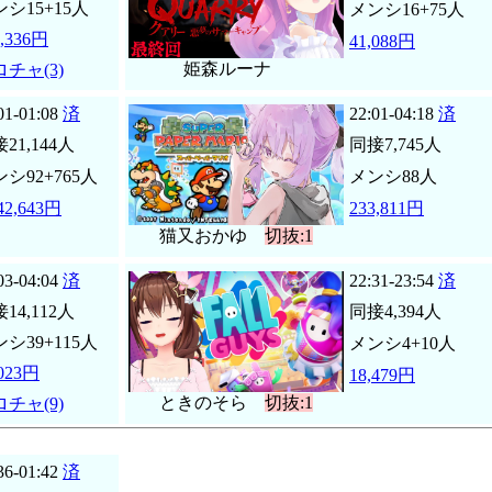
シ15+15人
メンシ16+75人
3,336円
41,088円
姫森ルーナ
チャ(3)
01-01:08
済
22:01-04:18
済
21,144人
同接7,745人
シ92+765人
メンシ88人
42,643円
233,811円
猫又おかゆ
切抜:1
03-04:04
済
22:31-23:54
済
14,112人
同接4,394人
シ39+115人
メンシ4+10人
,023円
18,479円
ときのそら
切抜:1
チャ(9)
36-01:42
済