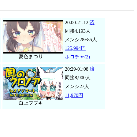
20:00-21:12
済
同接4,193人
メンシ28+85人
125,994円
夏色まつり
ホロチャ(2)
20:29-01:08
済
同接8,900人
メンシ27人
11,970円
白上フブキ