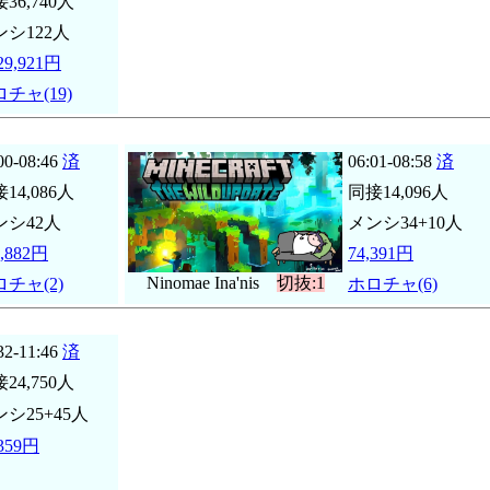
36,740人
ンシ122人
29,921円
チャ(19)
00-08:46
済
06:01-08:58
済
14,086人
同接14,096人
ンシ42人
メンシ34+10人
4,882円
74,391円
Ninomae Ina'nis
切抜:1
チャ(2)
ホロチャ(6)
32-11:46
済
24,750人
シ25+45人
,359円