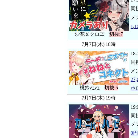
同接
メ
1,1
沙花叉クロヱ
切抜:7
7月7日(木) 18時
18:
同接
メン
27
桃鈴ねね
切抜:5
ホロ
7月7日(木) 19時
19:
同接
メン
0円