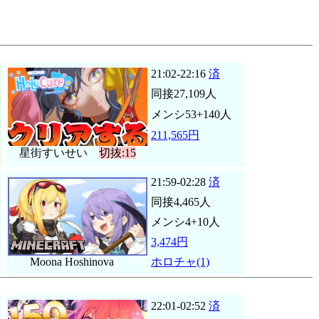
21:02-22:16
済
同接27,109人
メンシ53+140人
211,565円
星街すいせい
切抜:15
21:59-02:28
済
同接4,465人
メンシ4+10人
3,474円
Moona Hoshinova
ホロチャ(1)
22:01-02:52
済