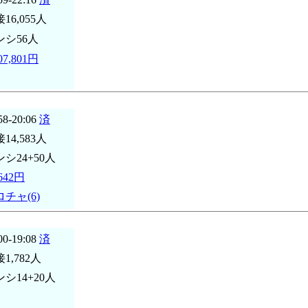
16,055人
ンシ56人
07,801円
58-20:06
済
14,583人
シ24+50人
,642円
チャ(6)
00-19:08
済
1,782人
シ14+20人