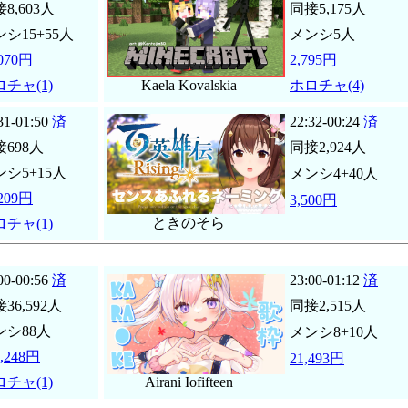
8,603人
同接5,175人
シ15+55人
メンシ5人
,070円
2,795円
チャ(1)
Kaela Kovalskia
ホロチャ(4)
31-01:50
済
22:32-00:24
済
698人
同接2,924人
ンシ5+15人
メンシ4+40人
,209円
3,500円
ときのそら
チャ(1)
00-00:56
済
23:00-01:12
済
36,592人
同接2,515人
ンシ88人
メンシ8+10人
3,248円
21,493円
チャ(1)
Airani Iofifteen