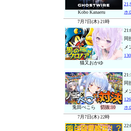
21
Kobo Kanaeru
ホロ
7月7日(木) 21時
21:
同接
メ
13
猫又おかゆ
21:
同接
メン
12
兎田ぺこら
切抜:10
ホロ
7月7日(木) 22時
22: