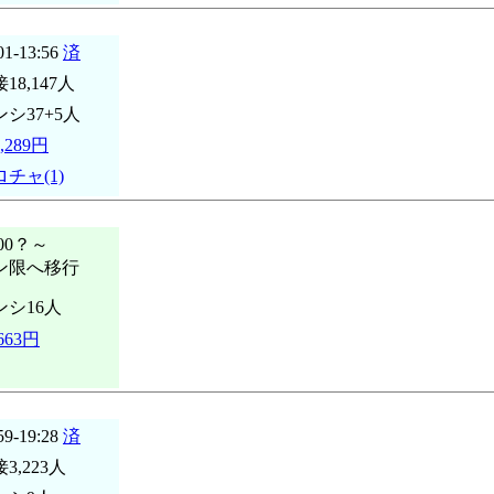
01-13:56
済
18,147人
ンシ37+5人
6,289円
チャ(1)
:00？～
ン限へ移行
ンシ16人
,663円
59-19:28
済
3,223人