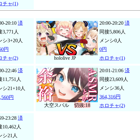
チャ(1)
00-20:10
済
20:00-20:20
済
3,771人
同接5,806人
ンシ3+20人
メンシ0人
760円
0円
チャ(2)
hololive JP
ホロチャ(1)
00-22:46
済
20:01-21:06
済
11,751人
同接23,609人
メンシ36人
シ21+10人
364,316円
6,560円
大空スバル
切抜:18
ホロチャ(2)
59-23:28
済
10,462人
ンシ21人