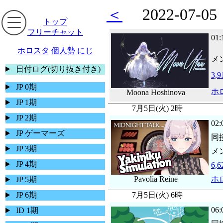
＜
2022-07-
トップ
フリーチャット
01
ホロスタ
個人勢
にじ
メ
日付ログ(切り抜き付き)
3,
JP 0期
ホロ
Moona Hoshinova
JP 1期
7月5日(火) 2時
JP 2期
02:
JP ゲーマーズ
同接
JP 3期
メ
JP 4期
6,
Pavolia Reine
ホロ
JP 5期
JP 6期
7月5日(火) 6時
06:
ID 1期