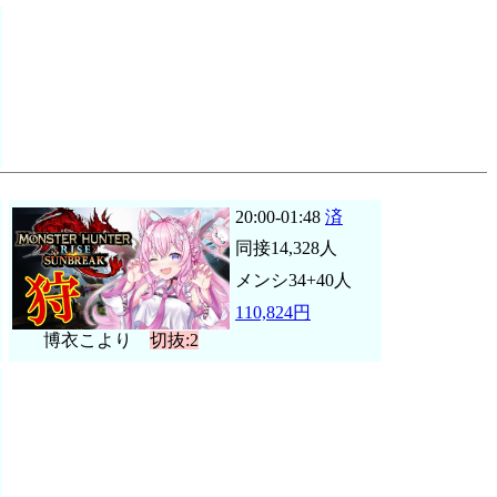
20:00-01:48
済
同接14,328人
メンシ34+40人
110,824円
博衣こより
切抜:2