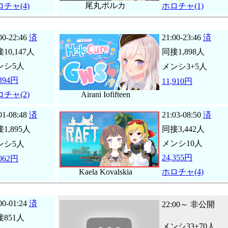
尾丸ポルカ
チャ(4)
ホロチャ(1)
00-22:46
済
21:00-23:46
済
10,147人
同接1,898人
ンシ5人
メンシ3+5人
,394円
11,910円
チャ(2)
Airani Iofifteen
01-08:48
済
21:03-08:50
済
1,895人
同接3,442人
メンシ10人
ンシ5人
24,355円
,062円
Kaela Kovalskia
ホロチャ(4)
00-01:24
済
22:00～ 非公開
851人
メンシ33+70人