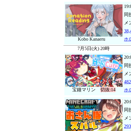
19:
同接
メ
38
Kobo Kanaeru
ホロ
7月5日(火) 20時
20:
同接
メン
48
宝鐘マリン
切抜:14
ホロ
20:
同接
メ
29