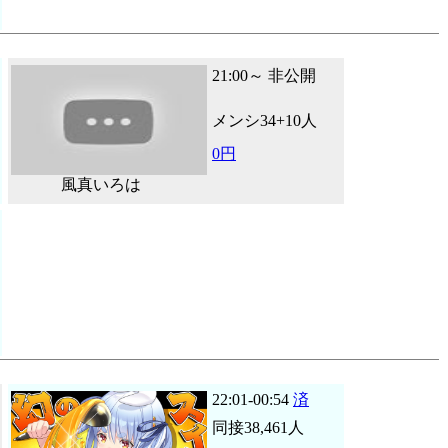
21:00～ 非公開
メンシ34+10人
0円
風真いろは
22:01-00:54
済
同接38,461人