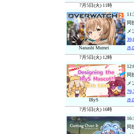
7月5日(火) 11時
11:
同接
メ
39
Nanashi Mumei
ホロ
7月5日(火) 12時
12:
同接
メ
79
IRyS
ホロ
7月5日(火) 16時
16:
同接