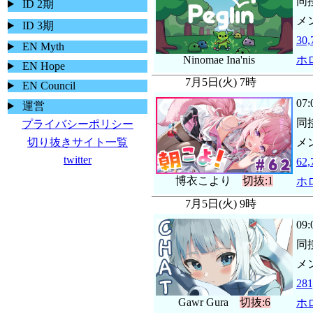
同接
ID 2期
メ
ID 3期
30
EN Myth
Ninomae Ina'nis
ホロ
EN Hope
7月5日(火) 7時
EN Council
07:
運営
同接
プライバシーポリシー
切り抜きサイト一覧
メ
twitter
62
博衣こより
切抜:1
ホロ
7月5日(火) 9時
09:
同接
メン
28
Gawr Gura
切抜:6
ホロ