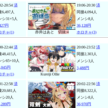
02-20:54
済
19:06-20:30
済
6,497人
同接4,094人
ンシ31+5人
メンシ8人
,427円
36,128円
赤井はあと
切抜:4
チャ(1)
ホロチャ(3)
00-22:44
済
20:00-23:52
済
48,415人
同接2,303人
シ65+10人
メンシ3人
2,045円
3,488円
チャ(1)
Kureiji Ollie
01-22:58
済
20:02-22:56
済
20,681人
同接8,322人
ンシ20人
メンシ8人
3,289円
36,970円