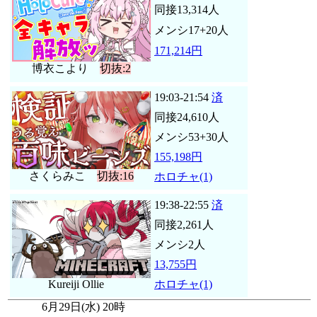
同接13,314人
メンシ17+20人
171,214円
博衣こより
切抜:2
19:03-21:54
済
同接24,610人
メンシ53+30人
155,198円
さくらみこ
切抜:16
ホロチャ(1)
19:38-22:55
済
同接2,261人
メンシ2人
13,755円
Kureiji Ollie
ホロチャ(1)
6月29日(水) 20時