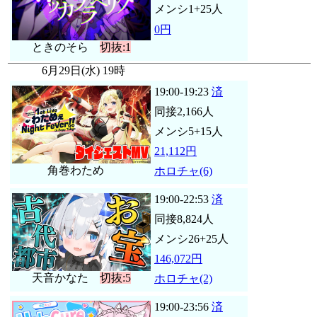
メンシ1+25人
0円
ときのそら
切抜:1
6月29日(水) 19時
19:00-19:23
済
同接2,166人
メンシ5+15人
21,112円
角巻わため
ホロチャ(6)
19:00-22:53
済
同接8,824人
メンシ26+25人
146,072円
天音かなた
切抜:5
ホロチャ(2)
19:00-23:56
済