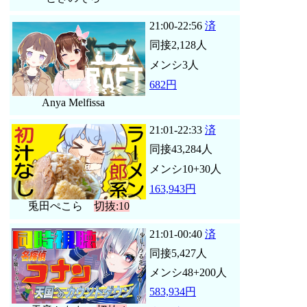
21:00-22:56
済
同接2,128人
メンシ3人
682円
Anya Melfissa
21:01-22:33
済
同接43,284人
メンシ10+30人
163,943円
兎田ぺこら
切抜:10
21:01-00:40
済
同接5,427人
メンシ48+200人
583,934円