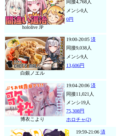
同接4,768人
メンシ0人
0円
hololive JP
19:00-20:05
済
同接9,038人
メンシ9人
13,606円
白銀ノエル
19:04-20:06
済
同接11,021人
メンシ19人
75,308円
博衣こより
ホロチャ(2)
19:59-21:06
済