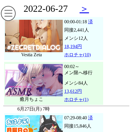
＜
2022-06-27
＞
00:00-01:18
済
同接2,441人
メンシ12人
18,194円
Vestia Zeta
ホロチャ(10)
00:02～
メン限へ移行
メンシ84人
13,612円
癒月ちょこ
ホロチャ(1)
6月27日(月) 7時
07:29-08:40
済
同接15,846人