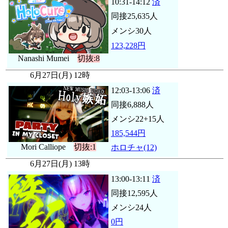
10:31-14:12
済
同接25,635人
メンシ30人
123,228円
Nanashi Mumei
切抜:8
6月27日(月) 12時
12:03-13:06
済
同接6,888人
メンシ22+15人
185,544円
Mori Calliope
切抜:1
ホロチャ(12)
6月27日(月) 13時
13:00-13:11
済
同接12,595人
メンシ24人
0円