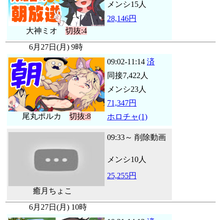
メンシ15人
28,146円
大神ミオ
切抜:4
6月27日(月) 9時
09:02-11:14
済
同接7,422人
メンシ23人
71,347円
尾丸ポルカ
切抜:8
ホロチャ(1)
09:33～ 削除動画
メンシ10人
25,255円
癒月ちょこ
6月27日(月) 10時