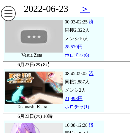
＜
2022-06-23
＞
00:03-02:25
済
同接2,322人
メンシ16人
28,579円
Vestia Zeta
ホロチャ(6)
6月23日(木) 8時
08:45-09:02
済
同接2,887人
メンシ2人
21,993円
Takanashi Kiara
ホロチャ(1)
6月23日(木) 10時
10:08-12:28
済