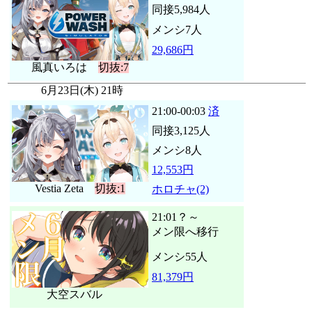
同接5,984人
メンシ7人
29,686円
風真いろは
切抜:7
6月23日(木) 21時
21:00-00:03
済
同接3,125人
メンシ8人
12,553円
Vestia Zeta
切抜:1
ホロチャ(2)
21:01？～
メン限へ移行
メンシ55人
81,379円
大空スバル