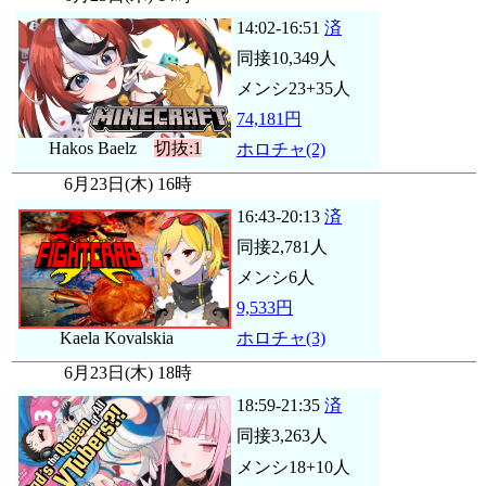
14:02-16:51
済
同接10,349人
メンシ23+35人
74,181円
Hakos Baelz
切抜:1
ホロチャ(2)
6月23日(木) 16時
16:43-20:13
済
同接2,781人
メンシ6人
9,533円
Kaela Kovalskia
ホロチャ(3)
6月23日(木) 18時
18:59-21:35
済
同接3,263人
メンシ18+10人