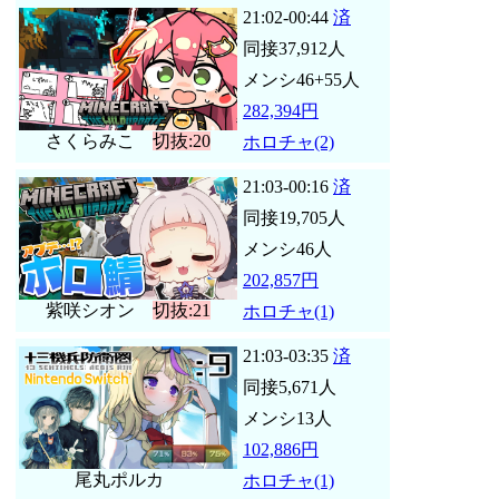
21:02-00:44
済
同接37,912人
メンシ46+55人
282,394円
さくらみこ
切抜:20
ホロチャ(2)
21:03-00:16
済
同接19,705人
メンシ46人
202,857円
紫咲シオン
切抜:21
ホロチャ(1)
21:03-03:35
済
同接5,671人
メンシ13人
102,886円
尾丸ポルカ
ホロチャ(1)