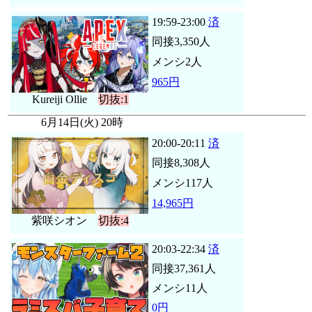
19:59-23:00
済
同接3,350人
メンシ2人
965円
Kureiji Ollie
切抜:1
6月14日(火) 20時
20:00-20:11
済
同接8,308人
メンシ117人
14,965円
紫咲シオン
切抜:4
20:03-22:34
済
同接37,361人
メンシ11人
0円