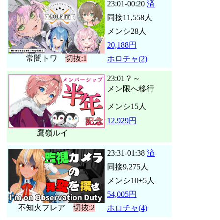
23:01-00:20
済
同接11,558人
メンシ28人
20,188円
常闇トワ
切抜:1
ホロチャ(2)
23:01？～
メン限へ移行
メンシ15人
12,929円
鷹嶺ルイ
23:31-01:38
済
同接9,275人
メンシ10+5人
54,005円
不知火フレア
切抜:2
ホロチャ(4)