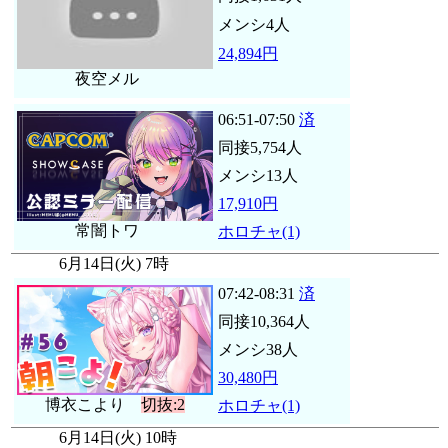
メンシ4人
24,894円
夜空メル
06:51-07:50
済
同接5,754人
メンシ13人
17,910円
常闇トワ
ホロチャ(1)
6月14日(火) 7時
07:42-08:31
済
同接10,364人
メンシ38人
30,480円
博衣こより
切抜:2
ホロチャ(1)
6月14日(火) 10時