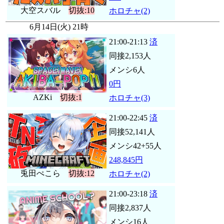
大空スバル
切抜:10
ホロチャ(2)
6月14日(火) 21時
21:00-21:13
済
同接2,153人
メンシ6人
0円
AZKi
切抜:1
ホロチャ(3)
21:00-22:45
済
同接52,141人
メンシ42+55人
248,845円
兎田ぺこら
切抜:12
ホロチャ(2)
21:00-23:18
済
同接2,837人
メンシ16人