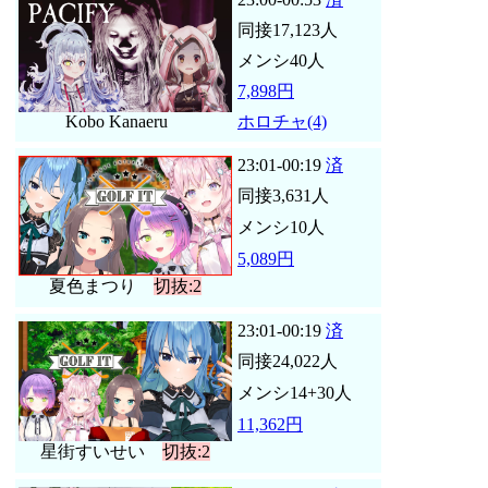
同接17,123人
メンシ40人
7,898円
Kobo Kanaeru
ホロチャ(4)
23:01-00:19
済
同接3,631人
メンシ10人
5,089円
夏色まつり
切抜:2
23:01-00:19
済
同接24,022人
メンシ14+30人
11,362円
星街すいせい
切抜:2