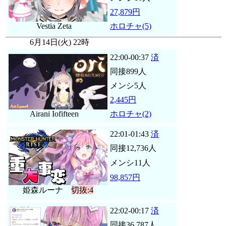
27,879円
Vestia Zeta
ホロチャ(5)
6月14日(火) 22時
22:00-00:37
済
同接899人
メンシ5人
2,445円
Airani Iofifteen
ホロチャ(2)
22:01-01:43
済
同接12,736人
メンシ11人
98,857円
姫森ルーナ
切抜:4
22:02-00:17
済
同接36,787人