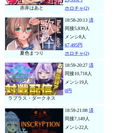
赤井はあと
ホロチャ(2)
18:58-20:13
済
同接5,839人
メンシ8人
67,495円
夏色まつり
ホロチャ(2)
18:59-20:27
済
同接10,718人
メンシ19人
0円
ラプラス・ダークネス
18:59-21:08
済
同接7,149人
メンシ22人