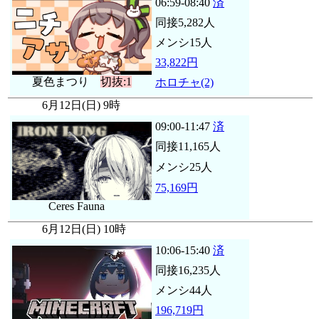
06:59-08:40
済
同接5,282人
メンシ15人
33,822円
夏色まつり
切抜:1
ホロチャ(2)
6月12日(日) 9時
09:00-11:47
済
同接11,165人
メンシ25人
75,169円
Ceres Fauna
6月12日(日) 10時
10:06-15:40
済
同接16,235人
メンシ44人
196,719円