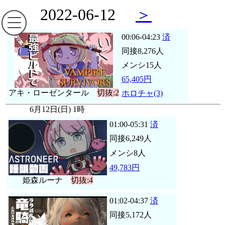
＜
2022-06-12
＞
00:06-04:23
済
同接8,276人
メンシ15人
65,405円
アキ・ローゼンタール
切抜:2
ホロチャ(3)
6月12日(日) 1時
01:00-05:31
済
同接6,249人
メンシ8人
49,783円
姫森ルーナ
切抜:4
01:02-04:37
済
同接5,172人