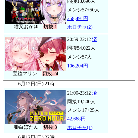
同接18,696人
メンシ57+50人
258,491円
猫又おかゆ
切抜:1
ホロチャ(2)
20:59-22:12
済
同接54,022人
メンシ57人
106,204円
宝鐘マリン
切抜:24
6月12日(日) 21時
21:00-23:12
済
同接19,500人
メンシ17+25人
42,668円
獅白ぼたん
切抜:3
ホロチャ(1)
6月12日(日) 22時