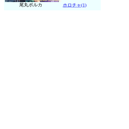
尾丸ポルカ
ホロチャ(1)