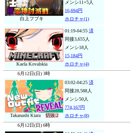
メンシ11+5人
16,694円
白上フブキ
ホロチャ(1)
01:19-04:55
済
同接3,655人
メンシ18人
15,184円
Kaela Kovalskia
ホロチャ(4)
6月12日(日) 3時
03:02-04:25
済
同接28,588人
メンシ50人
774,167円
Takanashi Kiara
切抜:2
ホロチャ(8)
6月12日(日) 6時