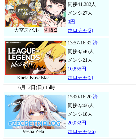
同接41,282人
メンシ27人
0円
大空スバル
切抜:2
ホロチャ(2)
13:57-16:32
済
同接3,546人
メンシ21人
10,855円
Kaela Kovalskia
ホロチャ(5)
6月12日(日) 15時
15:00-16:20
済
同接2,466人
メンシ18人
20,032円
Vestia Zeta
ホロチャ(26)