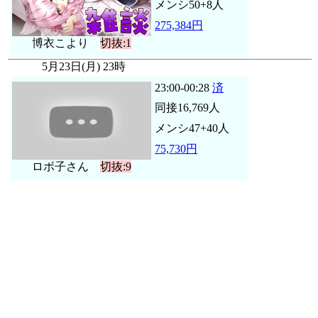
メンシ50+8人
275,384円
博衣こより
切抜:1
5月23日(月) 23時
23:00-00:28
済
同接16,769人
メンシ47+40人
75,730円
ロボ子さん
切抜:9