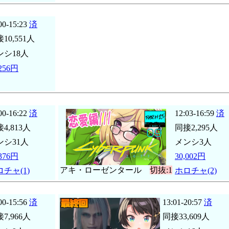
00-15:23
済
10,551人
ンシ18人
,256円
00-16:22
済
12:03-16:59
済
4,813人
同接2,295人
ンシ31人
メンシ3人
,376円
30,002円
アキ・ローゼンタール
切抜:1
チャ(1)
ホロチャ(2)
00-15:56
済
13:01-20:57
済
7,966人
同接33,609人