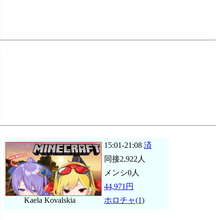
15:01-21:08
済
同接2,922人
メンシ0人
44,971円
Kaela Kovalskia
ホロチャ(1)