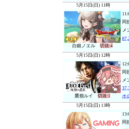
5月15日(日) 11時
11:
同接
メ
87
白銀ノエル
切抜:4
5月15日(日) 12時
12:
同接
メ
37
鷹嶺ルイ
切抜:1
ホロ
5月15日(日) 13時
13:
同接