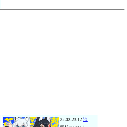
22:02-23:12
済