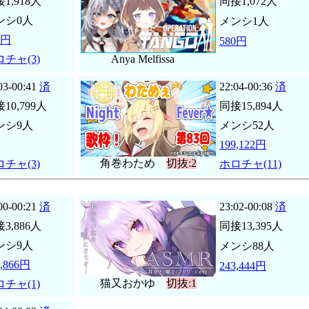
1,918人
同接1,072人
ンシ0人
メンシ1人
0円
580円
チャ(3)
Anya Melfissa
03-00:41
済
22:04-00:36
済
10,799人
同接15,894人
ンシ9人
メンシ52人
199,122円
角巻わため
切抜:2
チャ(3)
ホロチャ(11)
00-00:21
済
23:02-00:08
済
3,886人
同接13,395人
ンシ9人
メンシ88人
8,866円
243,444円
猫又おかゆ
切抜:1
チャ(1)