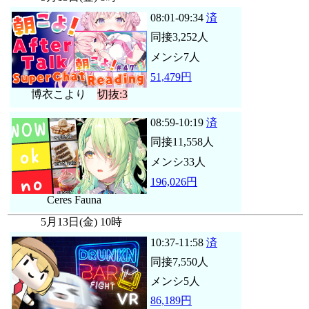
08:01-09:34
済
同接3,252人
メンシ7人
51,479円
博衣こより
切抜:3
08:59-10:19
済
同接11,558人
メンシ33人
196,026円
Ceres Fauna
5月13日(金) 10時
10:37-11:58
済
同接7,550人
メンシ5人
86,189円