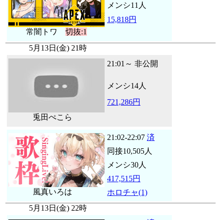
メンシ11人
15,818円
常闇トワ
切抜:1
5月13日(金) 21時
21:01～ 非公開
メンシ14人
721,286円
兎田ぺこら
21:02-22:07
済
同接10,505人
メンシ30人
417,515円
風真いろは
ホロチャ(1)
5月13日(金) 22時