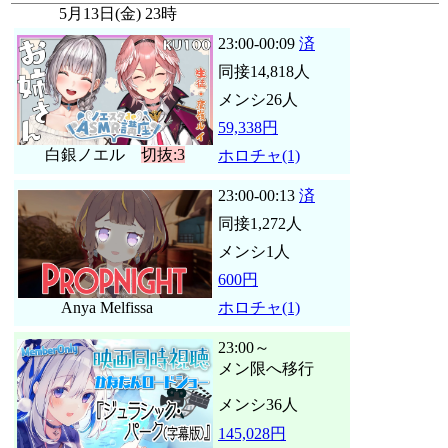
5月13日(金) 23時
23:00-00:09
済
同接14,818人
メンシ26人
59,338円
白銀ノエル
切抜:3
ホロチャ(1)
23:00-00:13
済
同接1,272人
メンシ1人
600円
Anya Melfissa
ホロチャ(1)
23:00～
メン限へ移行
メンシ36人
145,028円