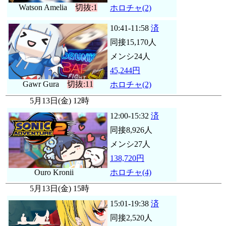
Watson Amelia
切抜:1
ホロチャ(2)
10:41-11:58
済
同接15,170人
メンシ24人
45,244円
Gawr Gura
切抜:11
ホロチャ(2)
5月13日(金) 12時
12:00-15:32
済
同接8,926人
メンシ27人
138,720円
Ouro Kronii
ホロチャ(4)
5月13日(金) 15時
15:01-19:38
済
同接2,520人