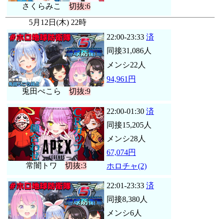
さくらみこ
切抜:6
5月12日(木) 22時
22:00-23:33
済
同接31,086人
メンシ22人
94,961円
兎田ぺこら
切抜:9
22:00-01:30
済
同接15,205人
メンシ28人
67,074円
常闇トワ
切抜:3
ホロチャ(2)
22:01-23:33
済
同接8,380人
メンシ6人