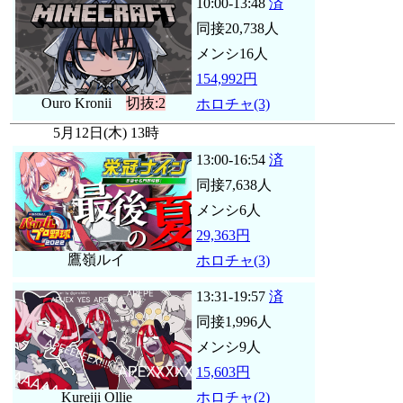
10:00-13:48
済
同接20,738人
メンシ16人
154,992円
Ouro Kronii
切抜:2
ホロチャ(3)
5月12日(木) 13時
13:00-16:54
済
同接7,638人
メンシ6人
29,363円
鷹嶺ルイ
ホロチャ(3)
13:31-19:57
済
同接1,996人
メンシ9人
15,603円
Kureiji Ollie
ホロチャ(2)