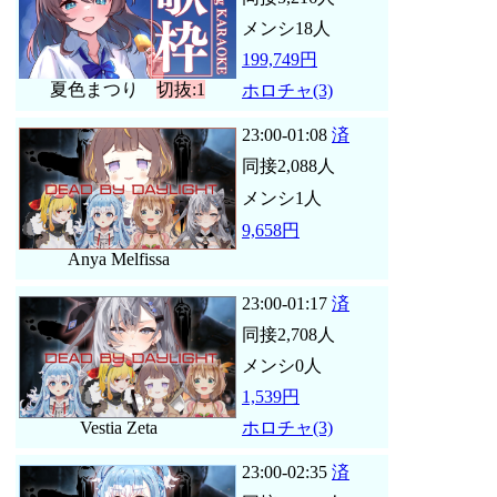
メンシ18人
199,749円
夏色まつり
切抜:1
ホロチャ(3)
23:00-01:08
済
同接2,088人
メンシ1人
9,658円
Anya Melfissa
23:00-01:17
済
同接2,708人
メンシ0人
1,539円
Vestia Zeta
ホロチャ(3)
23:00-02:35
済