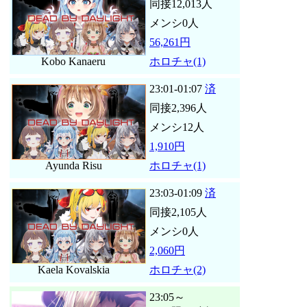
同接12,013人
メンシ0人
56,261円
Kobo Kanaeru
ホロチャ(1)
23:01-01:07
済
同接2,396人
メンシ12人
1,910円
Ayunda Risu
ホロチャ(1)
23:03-01:09
済
同接2,105人
メンシ0人
2,060円
Kaela Kovalskia
ホロチャ(2)
23:05～