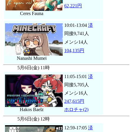
62,221円
Ceres Fauna
10:01-13:04
済
同接9,741人
メンシ14人
104,135円
Nanashi Mumei
5月6日(金) 11時
11:05-15:01
済
同接5,705人
メンシ16人
247,615円
Hakos Baelz
ホロチャ(2)
5月6日(金) 12時
12:59-17:05
済