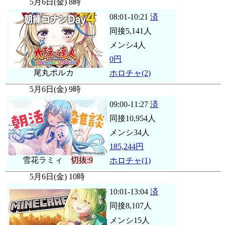
5月6日(金) 8時
08:01-10:21
済
同接5,141人
メンシ4人
0円
尾丸ポルカ
ホロチャ(2)
5月6日(金) 9時
09:00-11:27
済
同接10,954人
メンシ34人
185,244円
雪花ラミィ
切抜:9
ホロチャ(1)
5月6日(金) 10時
10:01-13:04
済
同接8,107人
メンシ15人