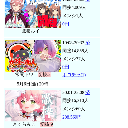
同接4,009人
メンシ1人
0円
鷹嶺ルイ
19:08-20:32
済
同接14,858人
メンシ37人
0円
常闇トワ
切抜:2
ホロチャ(1)
5月6日(金) 20時
20:01-22:08
済
同接16,310人
メンシ60人
288,569円
さくらみこ
切抜:9