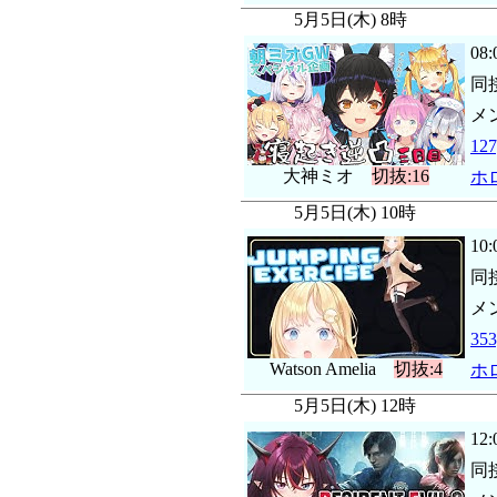
5月5日(木) 8時
08:
同接
メ
12
大神ミオ
切抜:16
ホロ
5月5日(木) 10時
10:
同接
メ
35
Watson Amelia
切抜:4
ホロ
5月5日(木) 12時
12:
同接