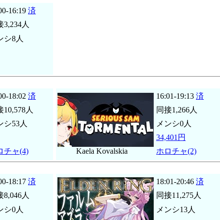
00-16:19
済
3,234人
ンシ8人
00-18:02
済
16:01-19:13
済
10,578人
同接1,266人
ンシ53人
メンシ0人
34,401円
チャ(4)
Kaela Kovalskia
ホロチャ(2)
00-18:17
済
18:01-20:46
済
8,046人
同接11,275人
ンシ0人
メンシ13人