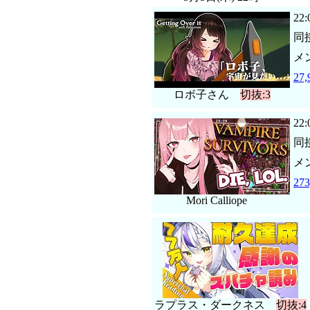
22:
同接
メ
27
ロボ子さん
切抜:3
22:
同接
メ
27
Mori Calliope
ラプラス・ダークネス
切抜:4