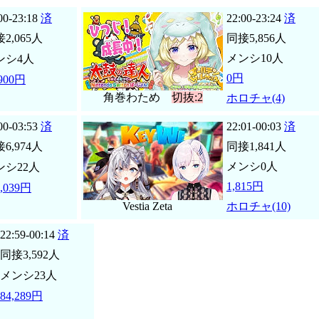
00-23:18
済
22:00-23:24
済
2,065人
同接5,856人
メンシ10人
ンシ4人
0円
,900円
角巻わため
切抜:2
ホロチャ(4)
00-03:53
済
22:01-00:03
済
6,974人
同接1,841人
メンシ0人
ンシ22人
1,815円
3,039円
Vestia Zeta
ホロチャ(10)
22:59-00:14
済
同接3,592人
メンシ23人
84,289円