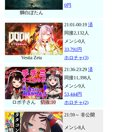
0円
獅白ぼたん
21:01-00:19
済
同接2,132人
メンシ0人
33,791円
Vestia Zeta
ホロチャ(3)
21:36-23:29
済
同接11,398人
メンシ9人
53,444円
ロボ子さん
切抜:10
ホロチャ(2)
21:59～ 非公開
メンシ8人