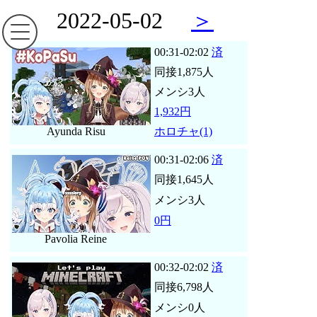
＜
2022-05-02
＞
00:31-02:02
済
同接1,875人
メンシ3人
1,932円
Ayunda Risu
ホロチャ(1)
00:31-02:06
済
同接1,645人
メンシ3人
0円
Pavolia Reine
00:32-02:02
済
同接6,798人
メンシ0人