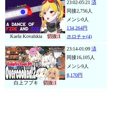
23:02-05:21
済
同接2,756人
メンシ0人
134,264円
Kaela Kovalskia
切抜:1
ホロチャ(4)
23:14-01:09
済
同接16,105人
メンシ9人
8,170円
白上フブキ
切抜:1