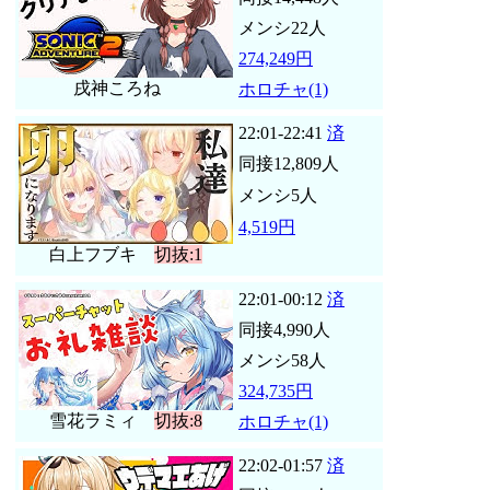
メンシ22人
274,249円
戌神ころね
ホロチャ(1)
22:01-22:41
済
同接12,809人
メンシ5人
4,519円
白上フブキ
切抜:1
22:01-00:12
済
同接4,990人
メンシ58人
324,735円
雪花ラミィ
切抜:8
ホロチャ(1)
22:02-01:57
済