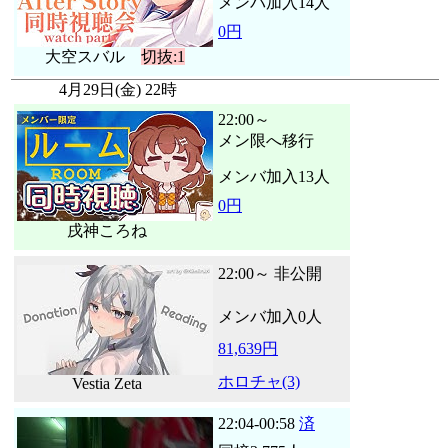
メンバ加入14人
0円
大空スバル
切抜:1
4月29日(金) 22時
22:00～
メン限へ移行
メンバ加入13人
0円
戌神ころね
22:00～ 非公開
メンバ加入0人
81,639円
ホロチャ(3)
Vestia Zeta
22:04-00:58
済