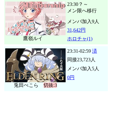
23:30？～
メン限へ移行
メンバ加入9人
31,642円
鷹嶺ルイ
ホロチャ(1)
23:31-02:59
済
同接23,723人
メンバ加入5人
0円
兎田ぺこら
切抜:3