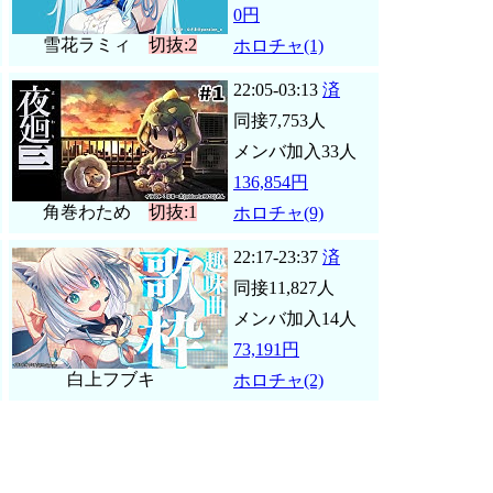
0円
雪花ラミィ
切抜:2
ホロチャ(1)
22:05-03:13
済
同接7,753人
メンバ加入33人
136,854円
角巻わため
切抜:1
ホロチャ(9)
22:17-23:37
済
同接11,827人
メンバ加入14人
73,191円
白上フブキ
ホロチャ(2)