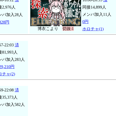
2,976人
同接14,899人
メンバ加入11人
ンバ加入28人
0円
,828円
博衣こより
切抜:1
ホロチャ(1)
57-22:03
済
81,993人
ンバ加入283人
29,210円
チャ(2)
59-22:08
済
35,373人
ンバ加入582人