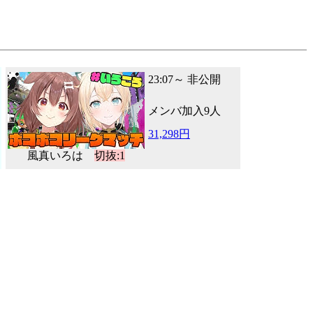
23:07～ 非公開
メンバ加入9人
31,298円
風真いろは
切抜:1