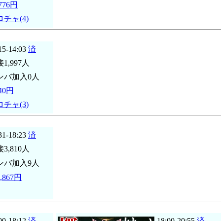
,776円
チャ(4)
15-14:03
済
1,997人
ンバ加入0人
340円
チャ(3)
31-18:23
済
3,810人
ンバ加入9人
0,867円
00-18:12
済
18:00-20:55
済