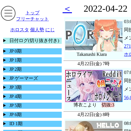
＜
2022-04-
トップ
フリーチャット
03:
ホロスタ
個人勢
にじ
同接
メ
日付ログ(切り抜き付き)
27
JP 0期
Takanashi Kiara
ホロ
JP 1期
4月22日(金) 7時
JP 2期
07:
JP ゲーマーズ
同接
JP 3期
メ
JP 4期
56
博衣こより
切抜:3
JP 5期
JP 6期
4月22日(金) 8時
08:
ID 1期