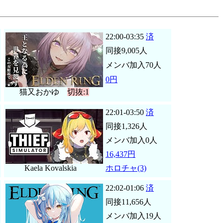
22:00-03:35
済
同接9,005人
メンバ加入70人
0円
猫又おかゆ
切抜:1
22:01-03:50
済
同接1,326人
メンバ加入0人
16,437円
Kaela Kovalskia
ホロチャ(3)
22:02-01:06
済
同接11,656人
メンバ加入19人