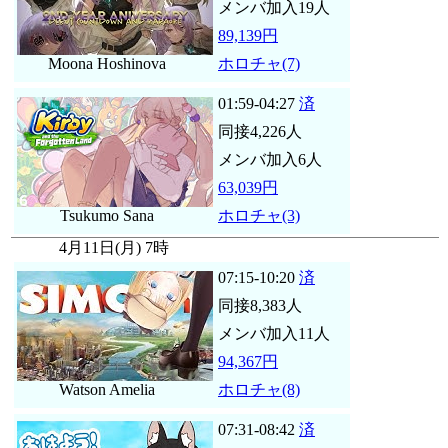
メンバ加入19人
89,139円
Moona Hoshinova
ホロチャ(7)
01:59-04:27
済
同接4,226人
メンバ加入6人
63,039円
Tsukumo Sana
ホロチャ(3)
4月11日(月) 7時
07:15-10:20
済
同接8,383人
メンバ加入11人
94,367円
Watson Amelia
ホロチャ(8)
07:31-08:42
済