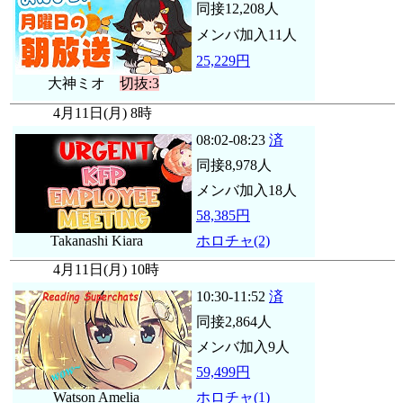
同接12,208人
メンバ加入11人
25,229円
大神ミオ
切抜:3
4月11日(月) 8時
08:02-08:23
済
同接8,978人
メンバ加入18人
58,385円
Takanashi Kiara
ホロチャ(2)
4月11日(月) 10時
10:30-11:52
済
同接2,864人
メンバ加入9人
59,499円
Watson Amelia
ホロチャ(1)