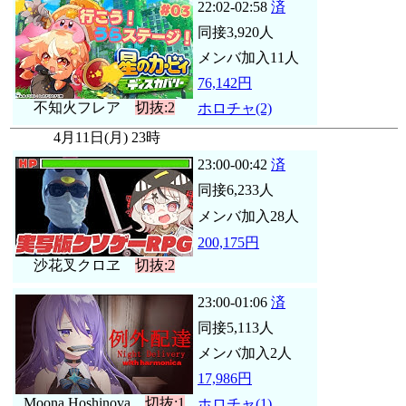
22:02-02:58
済
同接3,920人
メンバ加入11人
76,142円
不知火フレア
切抜:2
ホロチャ(2)
4月11日(月) 23時
23:00-00:42
済
同接6,233人
メンバ加入28人
200,175円
沙花叉クロヱ
切抜:2
23:00-01:06
済
同接5,113人
メンバ加入2人
17,986円
Moona Hoshinova
切抜:1
ホロチャ(1)