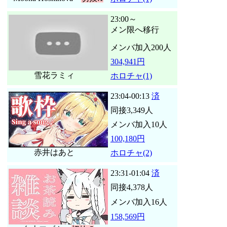
23:00～
メン限へ移行
メンバ加入200人
304,941円
雪花ラミィ
ホロチャ(1)
23:04-00:13
済
同接3,349人
メンバ加入10人
100,180円
赤井はあと
ホロチャ(2)
23:31-01:04
済
同接4,378人
メンバ加入16人
158,569円