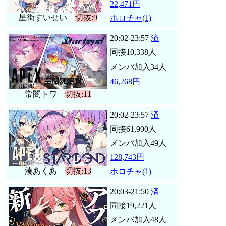
22,471円
星街すいせい
切抜:9
ホロチャ(1)
20:02-23:57
済
同接10,338人
メンバ加入34人
46,268円
常闇トワ
切抜:11
20:02-23:57
済
同接61,900人
メンバ加入49人
128,743円
湊あくあ
切抜:13
ホロチャ(1)
20:03-21:50
済
同接19,221人
メンバ加入48人