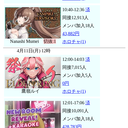
10:40-12:36
済
同接12,913人
メンバ加入18人
43,882円
Nanashi Mumei
切抜:1
ホロチャ(1)
4月11日(月) 12時
12:00-14:03
済
同接7,015人
メンバ加入5人
0円
鷹嶺ルイ
ホロチャ(1)
12:01-17:06
済
同接10,091人
メンバ加入18人
428,783円