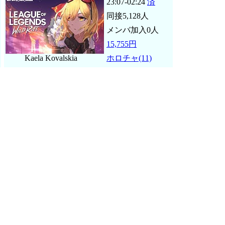
23:07-02:24
済
同接5,128人
メンバ加入0人
15,755円
Kaela Kovalskia
ホロチャ(11)