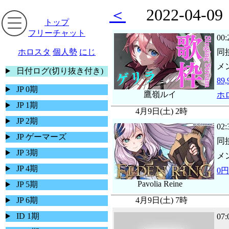
＜
2022-04-
トップ
フリーチャット
00:
ホロスタ
個人勢
にじ
同接
メ
日付ログ(切り抜き付き)
89
JP 0期
鷹嶺ルイ
ホロ
JP 1期
4月9日(土) 2時
JP 2期
02:
JP ゲーマーズ
同接
JP 3期
メ
JP 4期
0円
Pavolia Reine
JP 5期
JP 6期
4月9日(土) 7時
ID 1期
07