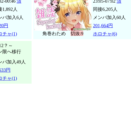
02-00:46
済
23:05-07:02
済
1,892人
同接6,205人
ンバ加入6人
メンバ加入60人
220円
201,664円
角巻わため
切抜:9
チャ(1)
ホロチャ(6)
:12？～
ン限へ移行
ンバ加入49人
,633円
チャ(1)