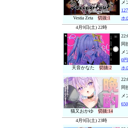
メ
12
Vestia Zeta
切抜:1
ホロ
4月9日(土) 22時
22:
同接
メ
0円
天音かなた
切抜:2
ホロ
22:
同接
メ
65
猫又おかゆ
切抜:14
4月9日(土) 23時