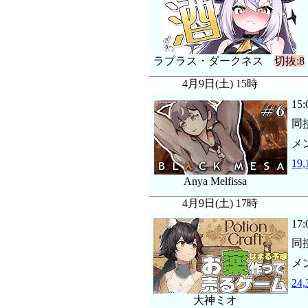
ラプラス・ダークネス
切抜:8
4月9日(土) 15時
15:
同接
メ
19
Anya Melfissa
4月9日(土) 17時
17:
同接
メ
24
大神ミオ