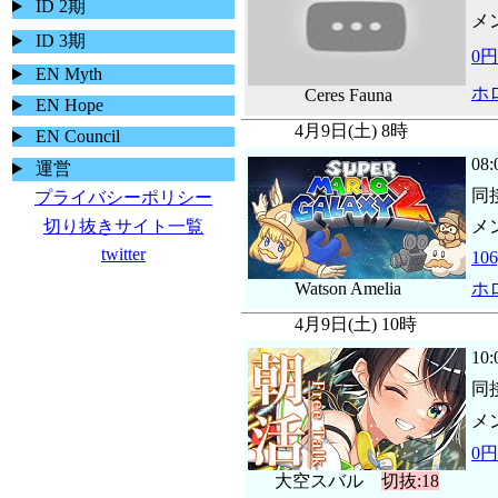
ID 2期
メ
ID 3期
0円
EN Myth
ホロ
Ceres Fauna
EN Hope
4月9日(土) 8時
EN Council
08:
運営
同接
プライバシーポリシー
切り抜きサイト一覧
メ
twitter
10
Watson Amelia
ホロ
4月9日(土) 10時
10:
同接
メ
0円
大空スバル
切抜:18