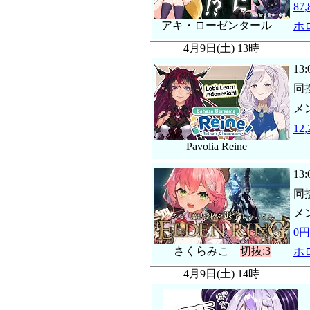
87
アキ・ローゼンタール
ホロ
4月9日(土) 13時
13:
同接
メ
12
Pavolia Reine
13:
同接
メ
0円
さくらみこ
切抜:3
ホロ
4月9日(土) 14時