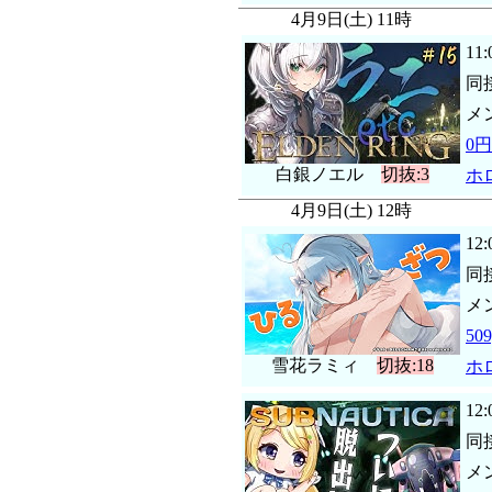
4月9日(土) 11時
11:
同接
メ
0円
白銀ノエル
切抜:3
ホロ
4月9日(土) 12時
12:
同接
メ
50
雪花ラミィ
切抜:18
ホロ
12:
同接
メ