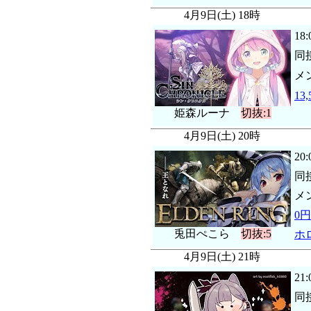
4月9日(土) 18時
18:
同接
メ
13
姫森ルーナ
切抜:1
4月9日(土) 20時
20:
同接
メ
0円
兎田ぺこら
切抜:5
ホロ
4月9日(土) 21時
21:
同接