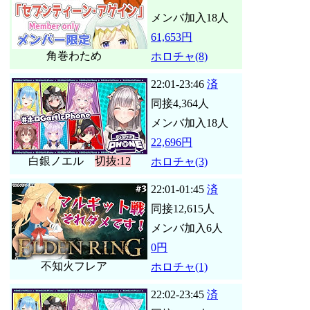
メンバ加入18人
61,653円
角巻わため
ホロチャ(8)
22:01-23:46
済
同接4,364人
メンバ加入18人
22,696円
白銀ノエル
切抜:12
ホロチャ(3)
22:01-01:45
済
同接12,615人
メンバ加入6人
0円
不知火フレア
ホロチャ(1)
22:02-23:45
済