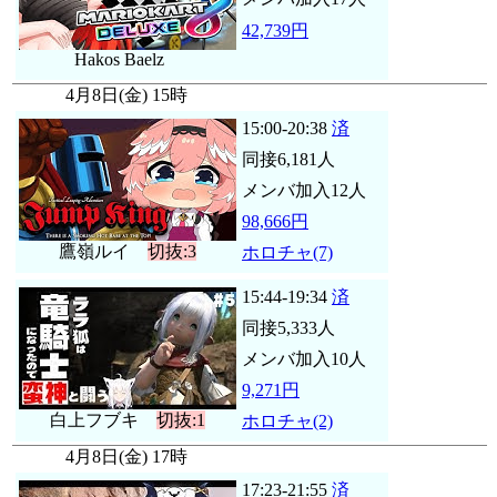
42,739円
Hakos Baelz
4月8日(金) 15時
15:00-20:38
済
同接6,181人
メンバ加入12人
98,666円
鷹嶺ルイ
切抜:3
ホロチャ(7)
15:44-19:34
済
同接5,333人
メンバ加入10人
9,271円
白上フブキ
切抜:1
ホロチャ(2)
4月8日(金) 17時
17:23-21:55
済