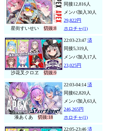
同接12,816人
メンバ加入30人
29,822円
星街すいせい
切抜:8
ホロチャ(1)
22:03-23:47
済
同接5,319人
メンバ加入17人
23,025円
沙花叉クロヱ
切抜:9
22:03-04:14
済
同接62,820人
メンバ加入63人
246,265円
湊あくあ
切抜:18
ホロチャ(1)
22:05-23:46
済