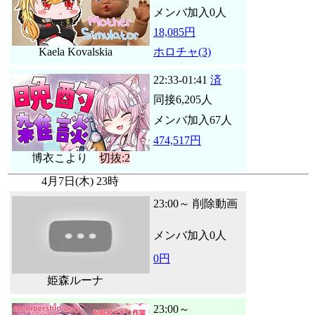
メンバ加入0人
18,085円
Kaela Kovalskia
ホロチャ(3)
22:33-01:41
済
同接6,205人
メンバ加入67人
474,517円
博衣こより
切抜:2
4月7日(木) 23時
23:00～ 削除動画
メンバ加入0人
0円
姫森ルーナ
23:00～