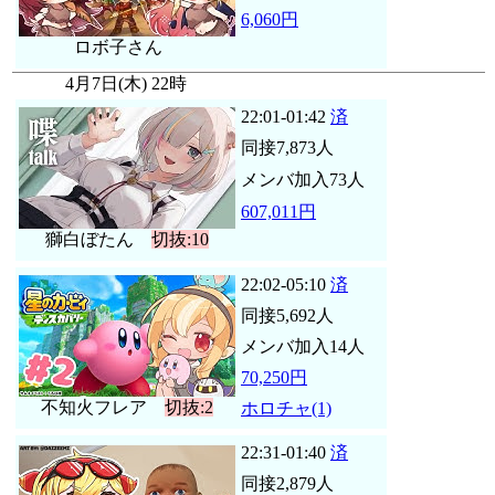
6,060円
ロボ子さん
4月7日(木) 22時
22:01-01:42
済
同接7,873人
メンバ加入73人
607,011円
獅白ぼたん
切抜:10
22:02-05:10
済
同接5,692人
メンバ加入14人
70,250円
不知火フレア
切抜:2
ホロチャ(1)
22:31-01:40
済
同接2,879人