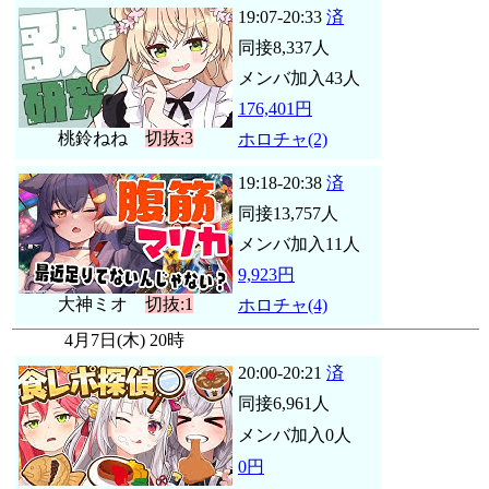
19:07-20:33
済
同接8,337人
メンバ加入43人
176,401円
桃鈴ねね
切抜:3
ホロチャ(2)
19:18-20:38
済
同接13,757人
メンバ加入11人
9,923円
大神ミオ
切抜:1
ホロチャ(4)
4月7日(木) 20時
20:00-20:21
済
同接6,961人
メンバ加入0人
0円