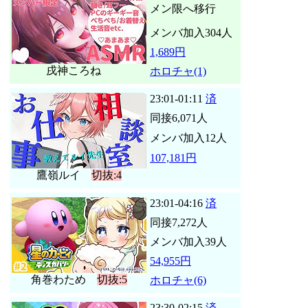
メン限へ移行
メンバ加入304人
1,689円
戌神ころね
ホロチャ(1)
23:01-01:11
済
同接6,071人
メンバ加入12人
107,181円
鷹嶺ルイ
切抜:4
23:01-04:16
済
同接7,272人
メンバ加入39人
54,955円
角巻わため
切抜:5
ホロチャ(6)
23:30-02:15
済