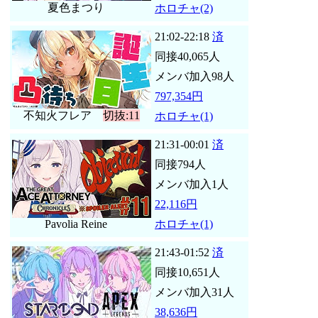
夏色まつり
ホロチャ(2)
21:02-22:18
済
同接40,065人
メンバ加入98人
797,354円
不知火フレア
切抜:11
ホロチャ(1)
21:31-00:01
済
同接794人
メンバ加入1人
22,116円
Pavolia Reine
ホロチャ(1)
21:43-01:52
済
同接10,651人
メンバ加入31人
38,636円