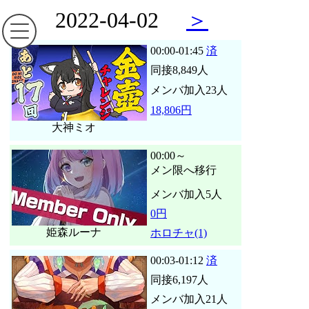
＜
2022-04-02
＞
00:00-01:45
済
同接8,849人
メンバ加入23人
18,806円
大神ミオ
00:00～
メン限へ移行
メンバ加入5人
0円
姫森ルーナ
ホロチャ(1)
00:03-01:12
済
同接6,197人
メンバ加入21人