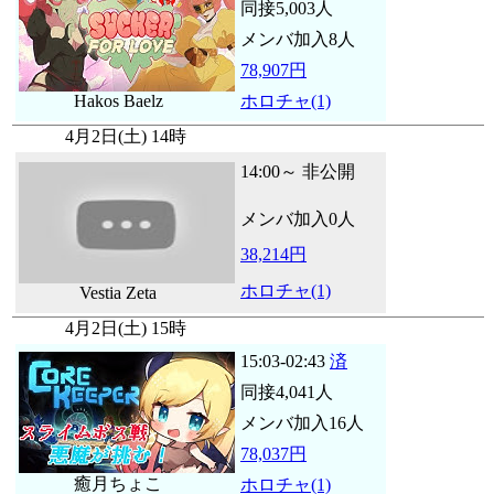
同接5,003人
メンバ加入8人
78,907円
Hakos Baelz
ホロチャ(1)
4月2日(土) 14時
14:00～ 非公開
メンバ加入0人
38,214円
ホロチャ(1)
Vestia Zeta
4月2日(土) 15時
15:03-02:43
済
同接4,041人
メンバ加入16人
78,037円
癒月ちょこ
ホロチャ(1)