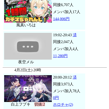
同接6,707人
メンバ加入17人
144,006円
風真いろは
19:02-20:43
済
同接2,047人
メンバ加入4人
11,280円
夜空メル
4月2日(土) 20時
20:00-20:12
済
同接3,973人
メンバ加入78人
0円
白上フブキ
切抜:2
ホロチャ(2)