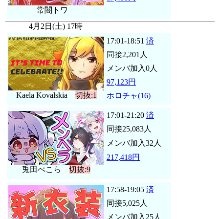
常闇トワ
4月2日(土) 17時
17:01-18:51
済
同接2,201人
メンバ加入0人
97,123円
Kaela Kovalskia
切抜:1
ホロチャ(16)
17:01-21:20
済
同接25,083人
メンバ加入32人
217,418円
兎田ぺこら
切抜:9
17:58-19:05
済
同接5,025人
メンバ加入25人