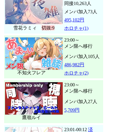
同接10,263人
メンバ加入73人
495,102円
雪花ラミィ
切抜:9
ホロチャ(1)
23:00～
メン限へ移行
メンバ加入105人
486,982円
不知火フレア
ホロチャ(2)
23:00～
メン限へ移行
メンバ加入27人
5,709円
鷹嶺ルイ
23:01-00:12
済