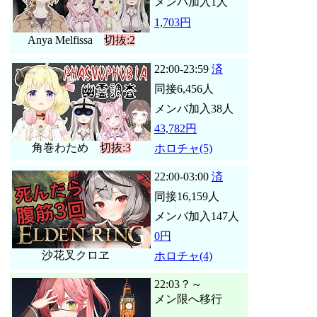
メンバ加入1人
1,703円
Anya Melfissa
切抜:2
22:00-23:59
済
同接6,456人
メンバ加入38人
43,782円
角巻わため
切抜:3
ホロチャ(5)
22:00-03:00
済
同接16,159人
メンバ加入147人
0円
沙花叉クロヱ
ホロチャ(4)
22:03？～
メン限へ移行