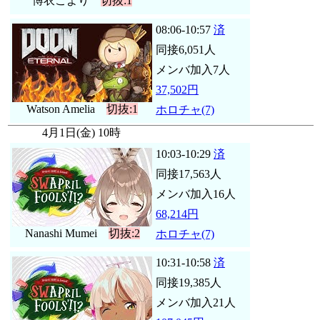
博衣こより
切抜:1
08:06-10:57
済
同接6,051人
メンバ加入7人
37,502円
Watson Amelia
切抜:1
ホロチャ(7)
4月1日(金) 10時
10:03-10:29
済
同接17,563人
メンバ加入16人
68,214円
Nanashi Mumei
切抜:2
ホロチャ(7)
10:31-10:58
済
同接19,385人
メンバ加入21人