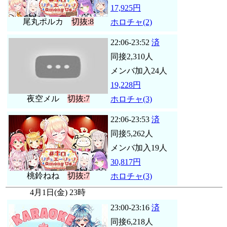
17,925円
尾丸ポルカ
切抜:8
ホロチャ(2)
22:06-23:52
済
同接2,310人
メンバ加入24人
19,228円
夜空メル
切抜:7
ホロチャ(3)
22:06-23:53
済
同接5,262人
メンバ加入19人
30,817円
桃鈴ねね
切抜:7
ホロチャ(3)
4月1日(金) 23時
23:00-23:16
済
同接6,218人