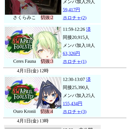
メンバ加入29人
59,417円
さくらみこ
切抜:2
ホロチャ(2)
11:59-12:26
済
同接20,915人
メンバ加入18人
63,326円
Ceres Fauna
切抜:3
ホロチャ(1)
4月1日(金) 12時
12:30-13:07
済
同接25,390人
メンバ加入25人
155,434円
Ouro Kronii
切抜:4
ホロチャ(3)
4月1日(金) 13時