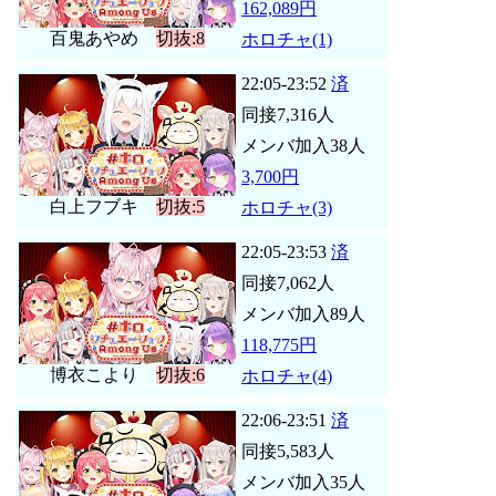
162,089円
百鬼あやめ
切抜:8
ホロチャ(1)
22:05-23:52
済
同接7,316人
メンバ加入38人
3,700円
白上フブキ
切抜:5
ホロチャ(3)
22:05-23:53
済
同接7,062人
メンバ加入89人
118,775円
博衣こより
切抜:6
ホロチャ(4)
22:06-23:51
済
同接5,583人
メンバ加入35人