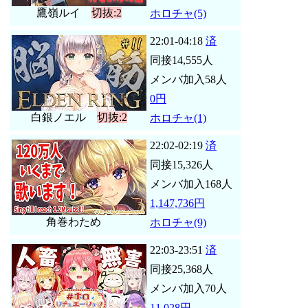
鷹嶺ルイ
切抜:2
ホロチャ(5)
22:01-04:18
済
同接14,555人
メンバ加入58人
0円
白銀ノエル
切抜:2
ホロチャ(1)
22:02-02:19
済
同接15,326人
メンバ加入168人
1,147,736円
角巻わため
ホロチャ(9)
22:03-23:51
済
同接25,368人
メンバ加入70人
11,028円