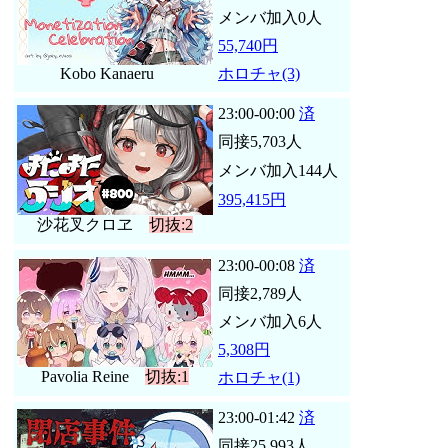
メンバ加入0人
55,740円
Kobo Kanaeru
ホロチャ(3)
23:00-00:00
済
同接5,703人
メンバ加入144人
395,415円
沙花叉クロヱ
切抜:2
23:00-00:08
済
同接2,789人
メンバ加入6人
5,308円
Pavolia Reine
切抜:1
ホロチャ(1)
23:00-01:42
済
同接25,993人