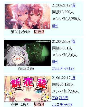
21:00-21:12
済
同接13,300人
メンバ加入258人
0円
猫又おかゆ
切抜:3
21:00-23:03
済
同接8,051人
メンバ加入0人
0円
Vestia Zeta
ホロチャ(12)
21:01-22:17
済
同接25,139人
メンバ加入56人
730,713円
赤井はあと
切抜:4
ホロチャ(6)