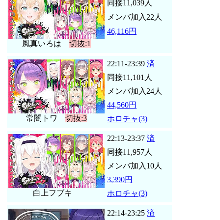
同接11,039人
メンバ加入22人
46,116円
風真いろは
切抜:1
22:11-23:39
済
同接11,101人
メンバ加入24人
44,560円
常闇トワ
切抜:3
ホロチャ(3)
22:13-23:37
済
同接11,957人
メンバ加入10人
3,390円
白上フブキ
ホロチャ(3)
22:14-23:25
済