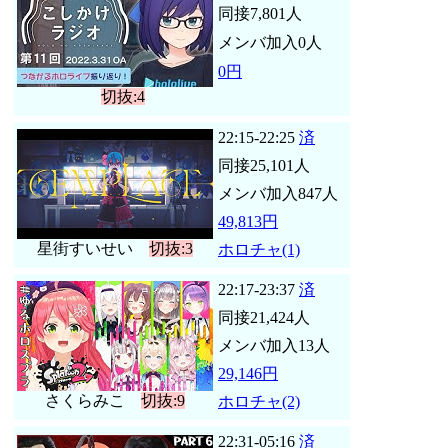
同接7,801人
メンバ加入0人
0円
切抜:4
22:15-22:25
済
同接25,101人
メンバ加入847人
49,813円
星街すいせい
切抜:3
ホロチャ(1)
22:17-23:37
済
同接21,424人
メンバ加入13人
29,146円
さくらみこ
切抜:9
ホロチャ(2)
22:31-05:16
済