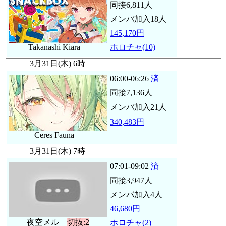
同接6,811人
メンバ加入18人
145,170円
Takanashi Kiara
ホロチャ(10)
3月31日(木) 6時
06:00-06:26
済
同接7,136人
メンバ加入21人
340,483円
Ceres Fauna
3月31日(木) 7時
07:01-09:02
済
同接3,947人
メンバ加入4人
46,680円
夜空メル
切抜:2
ホロチャ(2)