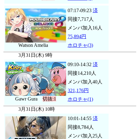
07:17-09:23
済
同接7,717人
メンバ加入16人
75,894円
Watson Amelia
ホロチャ(3)
3月31日(木) 9時
09:10-14:32
済
同接14,210人
メンバ加入40人
321,176円
Gawr Gura
切抜:1
ホロチャ(1)
3月31日(木) 10時
10:01-14:55
済
同接8,784人
メンバ加入25人