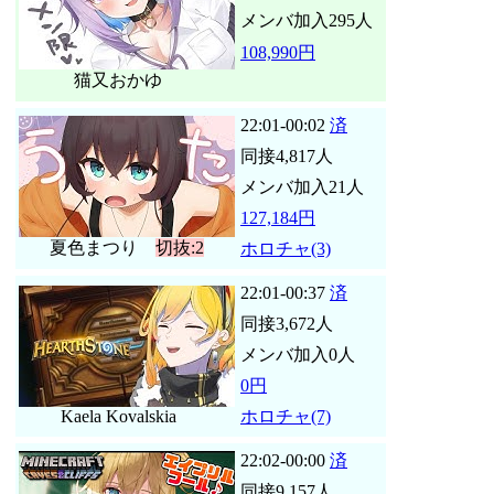
メンバ加入295人
108,990円
猫又おかゆ
22:01-00:02
済
同接4,817人
メンバ加入21人
127,184円
夏色まつり
切抜:2
ホロチャ(3)
22:01-00:37
済
同接3,672人
メンバ加入0人
0円
Kaela Kovalskia
ホロチャ(7)
22:02-00:00
済
同接9,157人