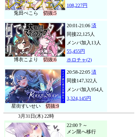
108,227円
兎田ぺこら
切抜:5
20:01-21:06
済
同接22,125人
メンバ加入13人
55,455円
博衣こより
切抜:6
ホロチャ(2)
20:58-22:05
済
同接147,322人
メンバ加入954人
3,324,145円
星街すいせい
切抜:9
3月31日(木) 22時
22:00？～
メン限へ移行