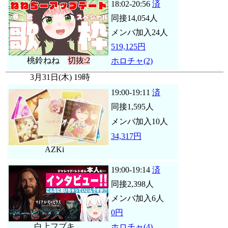
18:02-20:56
済
同接14,054人
メンバ加入24人
519,125円
桃鈴ねね
切抜:2
ホロチャ(2)
3月31日(木) 19時
19:00-19:11
済
同接1,595人
メンバ加入10人
34,317円
AZKi
19:00-19:14
済
同接2,398人
メンバ加入6人
0円
白上フブキ
ホロチャ(4)