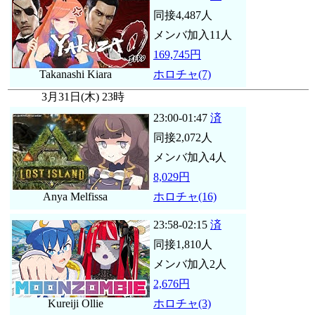
同接4,487人
メンバ加入11人
169,745円
Takanashi Kiara
ホロチャ(7)
3月31日(木) 23時
23:00-01:47
済
同接2,072人
メンバ加入4人
8,029円
Anya Melfissa
ホロチャ(16)
23:58-02:15
済
同接1,810人
メンバ加入2人
2,676円
Kureiji Ollie
ホロチャ(3)