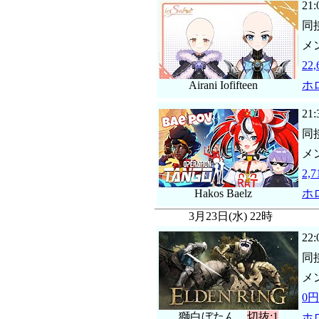
21:
同接
メ
22
Airani Iofifteen
ホロ
21:
同接
メ
2,
Hakos Baelz
ホロ
3月23日(水) 22時
22:
同接
メ
0円
獅白ぼたん
切抜:1
ホロ