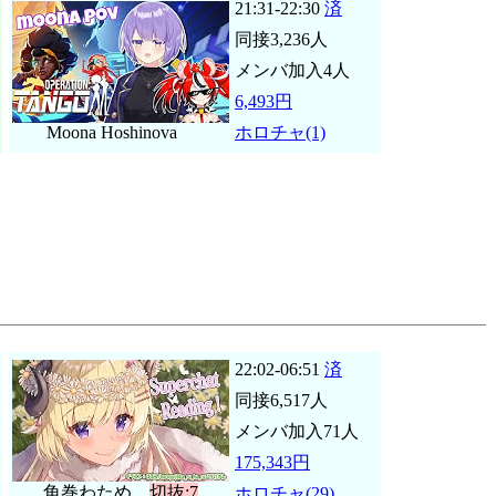
21:31-22:30
済
同接3,236人
メンバ加入4人
6,493円
Moona Hoshinova
ホロチャ(1)
22:02-06:51
済
同接6,517人
メンバ加入71人
175,343円
角巻わため
切抜:7
ホロチャ(29)