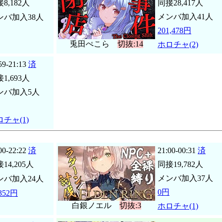
8,182人
同接28,417人
メンバ加入41人
ンバ加入38人
201,478円
兎田ぺこら
切抜:14
ホロチャ(2)
59-21:13
済
1,693人
ンバ加入5人
チャ(1)
00-22:22
済
21:00-00:31
済
14,205人
同接19,782人
メンバ加入37人
ンバ加入24人
0円
,352円
白銀ノエル
切抜:3
ホロチャ(1)