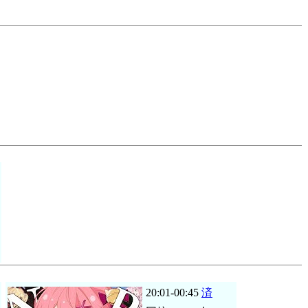
20:01-00:45
済