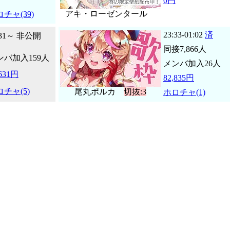
0円
アキ・ローゼンタール
チャ(39)
23:33-01:02
済
:31～ 非公開
同接7,866人
ンバ加入159人
メンバ加入26人
,631円
82,835円
チャ(5)
尾丸ポルカ
切抜:3
ホロチャ(1)