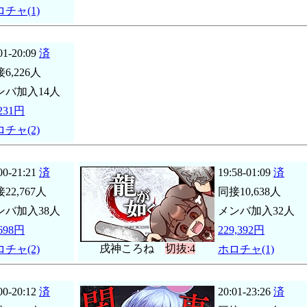
チャ(1)
01-20:09
済
6,226人
ンバ加入14人
,231円
チャ(2)
00-21:21
済
19:58-01:09
済
22,767人
同接10,638人
ンバ加入38人
メンバ加入32人
,698円
229,392円
戌神ころね
切抜:4
チャ(2)
ホロチャ(1)
00-20:12
済
20:01-23:26
済