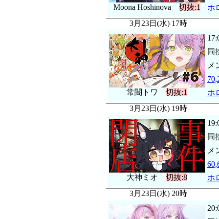
Moona Hoshinova
切抜:1
ホロ
3月23日(水) 17時
17:
同接
メ
70
常闇トワ
切抜:1
ホロ
3月23日(水) 19時
19:
同接
メ
60
大神ミオ
切抜:8
ホロ
3月23日(水) 20時
20: