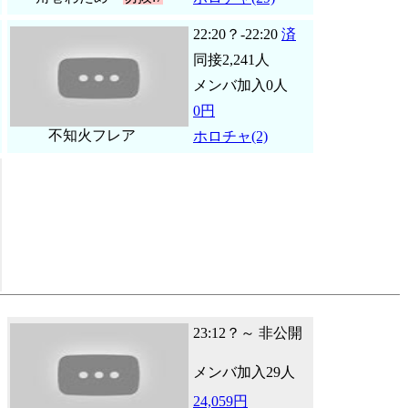
22:20？-22:20
済
同接2,241人
メンバ加入0人
0円
不知火フレア
ホロチャ(2)
23:12？～ 非公開
メンバ加入29人
24,059円